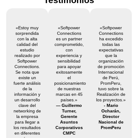
Testimonios
«Estoy muy
«Softpower
«Softpower
sorprendida
Connections
Connections
con la alta
es un partner
ha excedido
calidad del
comprometido,
todas las
estudio
con
expectativas
realizado por
experiencia y
que la
Softpower
sensibilidad
organización
Connections.
para apoyar
de promoción
Se nota que
exitosamente
Internacional
existe un
el
de Perú,
fuerte análisis
posicionamiento
PromPeru,
de la
de nuestras
tuvo sobre la
información y
marcas en 45
Realización de
un desarrollo
países.»
los proyectos.»
clave del
— Guillermo
- Mario
networking de
Turner,
Ocharán,
la empresa
Gerente
Director
para llegar a
Asuntos
Nacional de
los resultados
Corporativos
PromPeru
en diferentes
CMPC