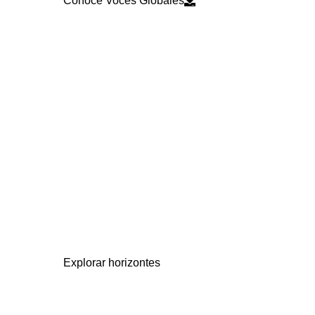
Conoce Voces Globales
Nuevos Horizontes de
Mercado
Conectamos empresas con partners
latinoamericanos, impulsando misiones
comerciales y de prospección de negocios para
abrir oportunidades reales de crecimiento.
Misiones comerciales, softlanding y
scouting estratégico para activar comercio e
inversión internacional.
Explorar horizontes