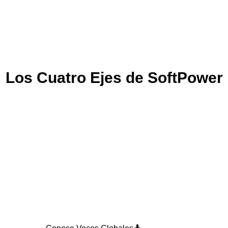
Los Cuatro Ejes de SoftPower
Voces Globales
Contamos con un portafolio de expertos
globales en innovación, ciencia y tecnología,
con énfasis en IA y le damos escenario en
Latinoamérica.
Charlas, talleres y consultorías que inspiran,
entregan herramientas y transforman
perspectivas.