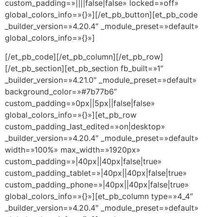
custom_padding=»||||false|false» locked=»off»
global_colors_info=»{}»][/et_pb_button][et_pb_code
_builder_version=»4.20.4″ _module_preset=»default»
global_colors_info=»{}»]
[/et_pb_code][/et_pb_column][/et_pb_row]
[/et_pb_section][et_pb_section fb_built=»1″
_builder_version=»4.21.0″ _module_preset=»default»
background_color=»#7b77b6″
custom_padding=»0px||5px||false|false»
global_colors_info=»{}»][et_pb_row
custom_padding_last_edited=»on|desktop»
_builder_version=»4.20.4″ _module_preset=»default»
width=»100%» max_width=»1920px»
custom_padding=»|40px||40px|false|true»
custom_padding_tablet=»|40px||40px|false|true»
custom_padding_phone=»|40px||40px|false|true»
global_colors_info=»{}»][et_pb_column type=»4_4″
_builder_version=»4.20.4″ _module_preset=»default»