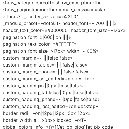
show_categories=»off» show_excerpt=»off»
show_pagination=»off» module_class=»igualar-
alturas3″ _builder_version=»4.21.0″
_module_preset=»default» header_font=»|700|||||||»
header_text_color=»#000000″ header_font_size=»17px»
pagination_font=»|600||on|||||»
pagination_text_color=»#FFFFFF»
pagination_font_size=»17px» width=»100%»
custom_margin=»||||false|false»
custom_margin_tablet=»||||false|false»
custom_margin_phone=»||||false|false»
custom_margin_last_edited=»on|desktop»
custom_padding=»||0px||false|false»
custom_padding_tablet=»||0px||false|false»
custom_padding_phone=»||0px||false|false»
custom_padding_last_edited=»on|desktop»
border_radii=»on|12px|12px|12px|12px»
border_width_all=»0px» locked=»off»
global_colors_info=»{}»][/et_pb_blog][et_pb_code