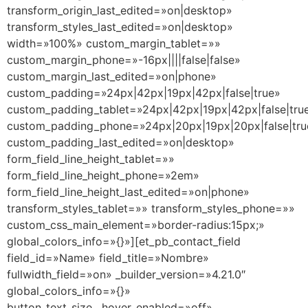
transform_origin_last_edited=»on|desktop»
transform_styles_last_edited=»on|desktop»
width=»100%» custom_margin_tablet=»»
custom_margin_phone=»-16px||||false|false»
custom_margin_last_edited=»on|phone»
custom_padding=»24px|42px|19px|42px|false|true»
custom_padding_tablet=»24px|42px|19px|42px|false|tru
custom_padding_phone=»24px|20px|19px|20px|false|tru
custom_padding_last_edited=»on|desktop»
form_field_line_height_tablet=»»
form_field_line_height_phone=»2em»
form_field_line_height_last_edited=»on|phone»
transform_styles_tablet=»» transform_styles_phone=»»
custom_css_main_element=»border-radius:15px;»
global_colors_info=»{}»][et_pb_contact_field
field_id=»Name» field_title=»Nombre»
fullwidth_field=»on» _builder_version=»4.21.0″
global_colors_info=»{}»
button_text_size__hover_enabled=»off»