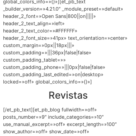
global_colors_info=»{}»][et_pb_text
_builder_version=»4.21.0″ _module_preset=»default»
header_2_font=»Open Sans|800||on|||||»
header_2_text_align=»left»
header_2_text_color=»#FFFFFF»
header_2_font_size=»41px» text_orientation=»center»
custom_margin=»0px||18px|||»
custom_padding=»|||36px|false|false»
custom_padding_tablet=»»
custom_padding_phone=»|||0px|false|false»
custom_padding_last_edited=»on|desktop»
locked=»off» global_colors_info=»{}»]
Revistas
[/et_pb_text][et_pb_blog fullwidth=»off»
posts_number=»9″ include_categories=»10″
use_manual_excerpt=»off» excerpt_length=»100″
show_author=»off» show_date=»off»