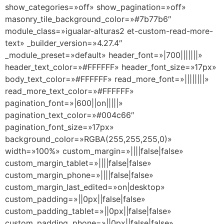
show_categories=»off» show_pagination=»off»
masonry_tile_background_color=»#7b77b6″
module_class=»igualar-alturas2 et-custom-read-more-
text» _builder_version=»4.27.4″
_module_preset=»default» header_font=»|700|||||||»
header_text_color=»#FFFFFF» header_font_size=»17px»
body_text_color=»#FFFFFF» read_more_font=»||||||||»
read_more_text_color=»#FFFFFF»
pagination_font=»|600||on|||||»
pagination_text_color=»#004c66″
pagination_font_size=»17px»
background_color=»RGBA(255,255,255,0)»
width=»100%» custom_margin=»||||false|false»
custom_margin_tablet=»||||false|false»
custom_margin_phone=»||||false|false»
custom_margin_last_edited=»on|desktop»
custom_padding=»||0px||false|false»
custom_padding_tablet=»||0px||false|false»
custom_padding_phone=»||0px||false|false»