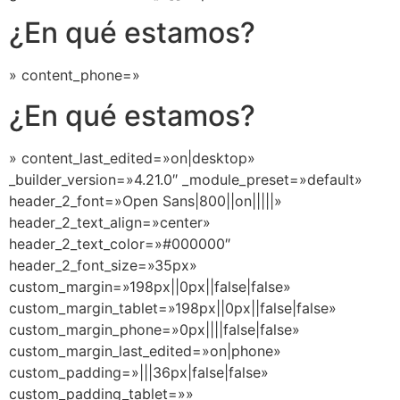
¿En qué estamos?
» content_phone=»
¿En qué estamos?
» content_last_edited=»on|desktop»
_builder_version=»4.21.0″ _module_preset=»default»
header_2_font=»Open Sans|800||on|||||»
header_2_text_align=»center»
header_2_text_color=»#000000″
header_2_font_size=»35px»
custom_margin=»198px||0px||false|false»
custom_margin_tablet=»198px||0px||false|false»
custom_margin_phone=»0px||||false|false»
custom_margin_last_edited=»on|phone»
custom_padding=»|||36px|false|false»
custom_padding_tablet=»»