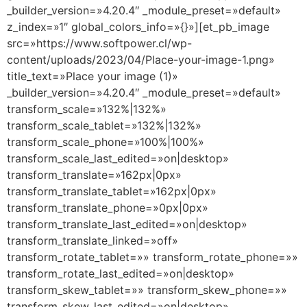
_builder_version=»4.20.4″ _module_preset=»default»
z_index=»1″ global_colors_info=»{}»][et_pb_image
src=»https://www.softpower.cl/wp-
content/uploads/2023/04/Place-your-image-1.png»
title_text=»Place your image (1)»
_builder_version=»4.20.4″ _module_preset=»default»
transform_scale=»132%|132%»
transform_scale_tablet=»132%|132%»
transform_scale_phone=»100%|100%»
transform_scale_last_edited=»on|desktop»
transform_translate=»162px|0px»
transform_translate_tablet=»162px|0px»
transform_translate_phone=»0px|0px»
transform_translate_last_edited=»on|desktop»
transform_translate_linked=»off»
transform_rotate_tablet=»» transform_rotate_phone=»»
transform_rotate_last_edited=»on|desktop»
transform_skew_tablet=»» transform_skew_phone=»»
transform_skew_last_edited=»on|desktop»