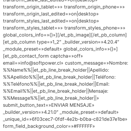
transform_origin_tablet=»» transform_origin_phone=»»
transform_origin_last_edited=»on|desktop»
transform_styles_last_edited=»on|desktop»
transform_styles_tablet=»» transform_styles_phone=»»
global_colors_info=»{}»][/et_pb_image][/et_pb_column]
[et_pb_column type=»1_2″ _builder_version=»4.20.4″
_module_preset=»default» global_colors_info=»{}»]
[et_pb_contact_form captcha=»off»
email=»info@softpower.cl» custom_message=»Nombre:
%%Name%%||et_pb_line_break_holder||Apellido:
%%Apellido%%||et_pb_line_break_holder||Teléfono:
%%Teléfono%%||et_pb_line_break_holder||Email:
%%Email%%||et_pb_line_break_holder||Mensaje:
%%Message%%||et_pb_line_break_holder||»
submit_button_text=»ENVIAR MENSAJE»
_builder_version=»4.21.0″ _module_preset=»default»
_unique_id=»6f03cec7-0fdf-4e2b-b0ba-c821de37e1be»
form_field_background_color=»#FFFFFF»