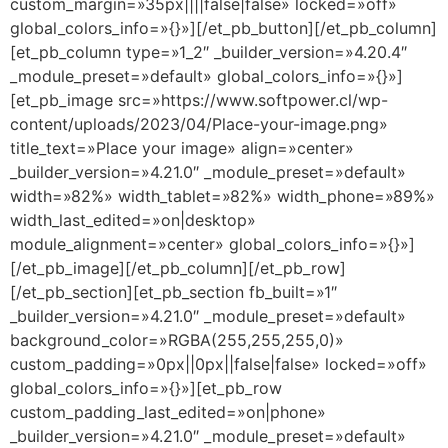
custom_margin=»35px||||false|false» locked=»off»
global_colors_info=»{}»][/et_pb_button][/et_pb_column]
[et_pb_column type=»1_2″ _builder_version=»4.20.4″
_module_preset=»default» global_colors_info=»{}»]
[et_pb_image src=»https://www.softpower.cl/wp-
content/uploads/2023/04/Place-your-image.png»
title_text=»Place your image» align=»center»
_builder_version=»4.21.0″ _module_preset=»default»
width=»82%» width_tablet=»82%» width_phone=»89%»
width_last_edited=»on|desktop»
module_alignment=»center» global_colors_info=»{}»]
[/et_pb_image][/et_pb_column][/et_pb_row]
[/et_pb_section][et_pb_section fb_built=»1″
_builder_version=»4.21.0″ _module_preset=»default»
background_color=»RGBA(255,255,255,0)»
custom_padding=»0px||0px||false|false» locked=»off»
global_colors_info=»{}»][et_pb_row
custom_padding_last_edited=»on|phone»
_builder_version=»4.21.0″ _module_preset=»default»