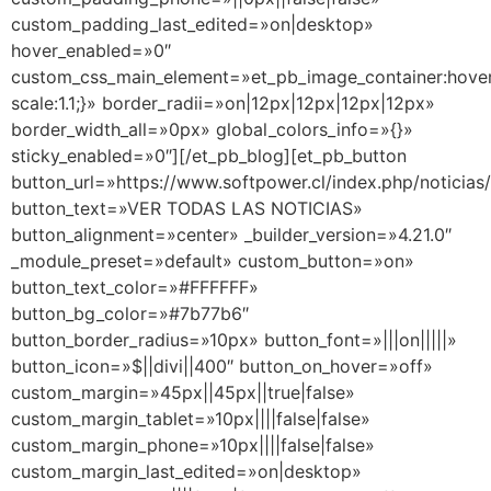
custom_padding_last_edited=»on|desktop»
hover_enabled=»0″
custom_css_main_element=»et_pb_image_container:hove
scale:1.1;}» border_radii=»on|12px|12px|12px|12px»
border_width_all=»0px» global_colors_info=»{}»
sticky_enabled=»0″][/et_pb_blog][et_pb_button
button_url=»https://www.softpower.cl/index.php/noticias
button_text=»VER TODAS LAS NOTICIAS»
button_alignment=»center» _builder_version=»4.21.0″
_module_preset=»default» custom_button=»on»
button_text_color=»#FFFFFF»
button_bg_color=»#7b77b6″
button_border_radius=»10px» button_font=»|||on|||||»
button_icon=»$||divi||400″ button_on_hover=»off»
custom_margin=»45px||45px||true|false»
custom_margin_tablet=»10px||||false|false»
custom_margin_phone=»10px||||false|false»
custom_margin_last_edited=»on|desktop»