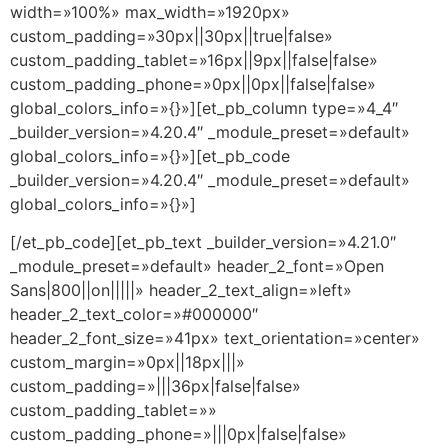
width=»100%» max_width=»1920px»
custom_padding=»30px||30px||true|false»
custom_padding_tablet=»16px||9px||false|false»
custom_padding_phone=»0px||0px||false|false»
global_colors_info=»{}»][et_pb_column type=»4_4″
_builder_version=»4.20.4″ _module_preset=»default»
global_colors_info=»{}»][et_pb_code
_builder_version=»4.20.4″ _module_preset=»default»
global_colors_info=»{}»]
[/et_pb_code][et_pb_text _builder_version=»4.21.0″
_module_preset=»default» header_2_font=»Open
Sans|800||on|||||» header_2_text_align=»left»
header_2_text_color=»#000000″
header_2_font_size=»41px» text_orientation=»center»
custom_margin=»0px||18px|||»
custom_padding=»|||36px|false|false»
custom_padding_tablet=»»
custom_padding_phone=»|||0px|false|false»