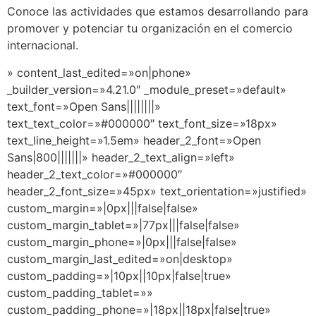
Conoce las actividades que estamos desarrollando para
promover y potenciar tu organización en el comercio
internacional.
» content_last_edited=»on|phone»
_builder_version=»4.21.0″ _module_preset=»default»
text_font=»Open Sans||||||||»
text_text_color=»#000000″ text_font_size=»18px»
text_line_height=»1.5em» header_2_font=»Open
Sans|800|||||||» header_2_text_align=»left»
header_2_text_color=»#000000″
header_2_font_size=»45px» text_orientation=»justified»
custom_margin=»|0px|||false|false»
custom_margin_tablet=»|77px|||false|false»
custom_margin_phone=»|0px|||false|false»
custom_margin_last_edited=»on|desktop»
custom_padding=»|10px||10px|false|true»
custom_padding_tablet=»»
custom_padding_phone=»|18px||18px|false|true»