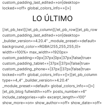
custom_padding_last_edited=»on|desktop»
locked=»off» global_colors_info=»{}»]
LO ÚLTIMO
[/et_pb_text][/et_pb_column][/et_pb_row][et_pb_row
custom_padding_last_edited=»on|desktop»
_builder_version=»4.20.4″ _module_preset=»default»
background_color=»RGBA(255,255,255,0)»
width=»100%» max_width=»1920px»
custom_padding=»0px|37px|0px|37px|false|true»
custom_padding_tablet=»|37px||37px|false|true»
custom_padding_phone=»|37px||37px|false|true»
locked=»off» global_colors_info=»{}»][et_pb_column
type=»4_4″ _builder_version=»4.20.4″
_module_preset=»default» global_colors_info=»{}»]
[et_pb_blog fullwidth=»off» posts_number=»6″
include_categories=»all» excerpt_length=»100″
show_more=»on» show_author=»off» show_date=»off»