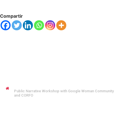
Compartir
JENNYFER SALVO COFMAN
Public Narrative Workshop with Google Woman Community
and CORFO