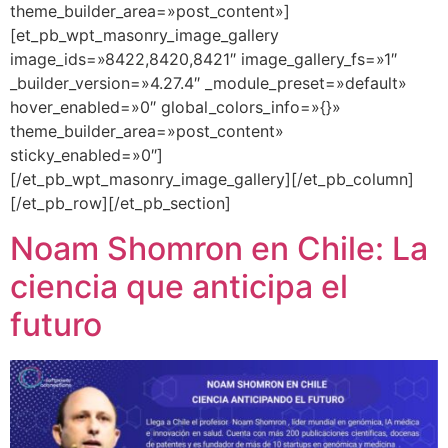
theme_builder_area=»post_content»]
[et_pb_wpt_masonry_image_gallery
image_ids=»8422,8420,8421″ image_gallery_fs=»1″
_builder_version=»4.27.4″ _module_preset=»default»
hover_enabled=»0″ global_colors_info=»{}»
theme_builder_area=»post_content»
sticky_enabled=»0″]
[/et_pb_wpt_masonry_image_gallery][/et_pb_column]
[/et_pb_row][/et_pb_section]
Noam Shomron en Chile: La
ciencia que anticipa el
futuro