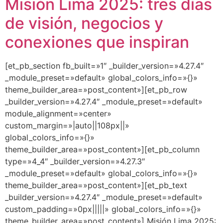
Misión Lima 2025: tres días
de visión, negocios y
conexiones que inspiran
[et_pb_section fb_built=»1″ _builder_version=»4.27.4″
_module_preset=»default» global_colors_info=»{}»
theme_builder_area=»post_content»][et_pb_row
_builder_version=»4.27.4″ _module_preset=»default»
module_alignment=»center»
custom_margin=»|auto||108px||»
global_colors_info=»{}»
theme_builder_area=»post_content»][et_pb_column
type=»4_4″ _builder_version=»4.27.3″
_module_preset=»default» global_colors_info=»{}»
theme_builder_area=»post_content»][et_pb_text
_builder_version=»4.27.4″ _module_preset=»default»
custom_padding=»0px|||||» global_colors_info=»{}»
theme_builder_area=»post_content»] Misión Lima 2025: