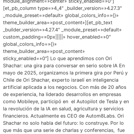
module_alignment=»center» sticky_enabled=»0″]
[et_pb_column type=»4_4″ _builder_version=»4.27.3″
_module_preset=»default» global_colors_info=»{}»
theme_builder_area=»post_content»][et_pb_text
_builder_version=»4.27.4″ _module_preset=»default»
custom_padding=»0px|||||» hover_enabled=»0″
global_colors_info=»{}»
theme_builder_area=»post_content»
sticky_enabled=»0″] Lo que aprendimos con Ori
Shachar: una gira para conversar en serio sobre IA En
mayo de 2025, organizamos la primera gira por Perú y
Chile de Ori Shachar, experto israelí en inteligencia
artificial aplicada a los negocios. Con más de 20 años
de experiencia, ha liderado desarrollos en empresas
como Mobileye, participó en el Autopilot de Tesla y en
la revolución de la IA en salud, agricultura y servicios
financieros. Actualmente es CEO de Autom8Labs. Ori
Shachar no solo habla del futuro: lo construye. Por lo
que más que una serie de charlas y conferencias, fue