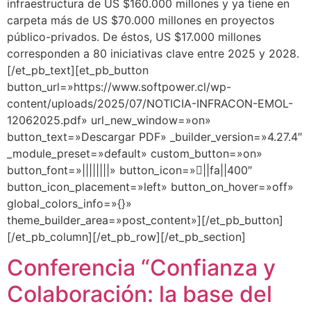
infraestructura de US $160.000 millones y ya tiene en
carpeta más de US $70.000 millones en proyectos
público-privados. De éstos, US $17.000 millones
corresponden a 80 iniciativas clave entre 2025 y 2028.
[/et_pb_text][et_pb_button
button_url=»https://www.softpower.cl/wp-
content/uploads/2025/07/NOTICIA-INFRACON-EMOL-
12062025.pdf» url_new_window=»on»
button_text=»Descargar PDF» _builder_version=»4.27.4″
_module_preset=»default» custom_button=»on»
button_font=»||||||||» button_icon=»||fa||400″
button_icon_placement=»left» button_on_hover=»off»
global_colors_info=»{}»
theme_builder_area=»post_content»][/et_pb_button]
[/et_pb_column][/et_pb_row][/et_pb_section]
Conferencia “Confianza y
Colaboración: la base del