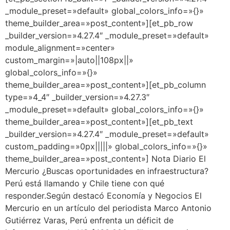
_module_preset=»default» global_colors_info=»{}»
theme_builder_area=»post_content»][et_pb_row
_builder_version=»4.27.4″ _module_preset=»default»
module_alignment=»center»
custom_margin=»|auto||108px||»
global_colors_info=»{}»
theme_builder_area=»post_content»][et_pb_column
type=»4_4″ _builder_version=»4.27.3″
_module_preset=»default» global_colors_info=»{}»
theme_builder_area=»post_content»][et_pb_text
_builder_version=»4.27.4″ _module_preset=»default»
custom_padding=»0px|||||» global_colors_info=»{}»
theme_builder_area=»post_content»] Nota Diario El
Mercurio ¿Buscas oportunidades en infraestructura?
Perú está llamando y Chile tiene con qué
responder.Según destacó Economía y Negocios El
Mercurio en un artículo del periodista Marco Antonio
Gutiérrez Varas, Perú enfrenta un déficit de