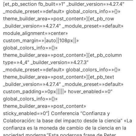
[et_pb_section fb_built=»1″ _builder_version=»4.27.4″
_module_preset=»default» global_colors_info=»{}»
theme_builder_area=»post_content»][et_pb_row
_builder_version=»4.27.4″ _module_preset=»default»
module_alignment=»center»
custom_margin=»|auto||108px||»
global_colors_info=»{}»
theme_builder_area=»post_content»][et_pb_column
type=»4_4″ _builder_version=»4.27.3″
_module_preset=»default» global_colors_info=»{}»
theme_builder_area=»post_content»][et_pb_text
_builder_version=»4.27.4″ _module_preset=»default»
custom_padding=»0px|||||» hover_enabled=»0″
global_colors_info=»{}»
theme_builder_area=»post_content»
sticky_enabled=»0″] Conferencia “Confianza y
Colaboración: la base del impacto desde la ciencia” «La
confianza es la moneda de cambio de la ciencia en la
sociedad moderna.”Esta poderosa frase de Peter