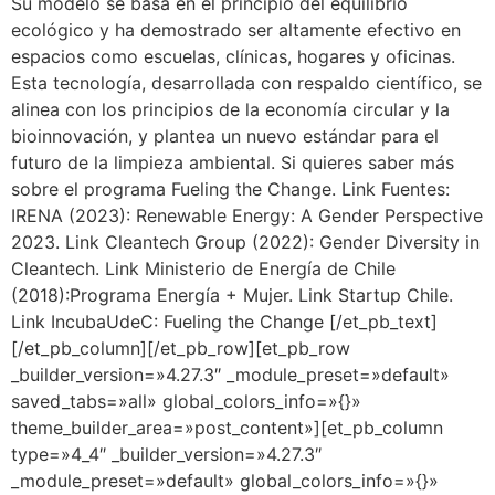
Su modelo se basa en el principio del equilibrio
ecológico y ha demostrado ser altamente efectivo en
espacios como escuelas, clínicas, hogares y oficinas.
Esta tecnología, desarrollada con respaldo científico, se
alinea con los principios de la economía circular y la
bioinnovación, y plantea un nuevo estándar para el
futuro de la limpieza ambiental. Si quieres saber más
sobre el programa Fueling the Change. Link Fuentes:
IRENA (2023): Renewable Energy: A Gender Perspective
2023. Link Cleantech Group (2022): Gender Diversity in
Cleantech. Link Ministerio de Energía de Chile
(2018):Programa Energía + Mujer. Link Startup Chile.
Link IncubaUdeC: Fueling the Change [/et_pb_text]
[/et_pb_column][/et_pb_row][et_pb_row
_builder_version=»4.27.3″ _module_preset=»default»
saved_tabs=»all» global_colors_info=»{}»
theme_builder_area=»post_content»][et_pb_column
type=»4_4″ _builder_version=»4.27.3″
_module_preset=»default» global_colors_info=»{}»