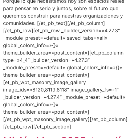
Porque lo que necesitamos hoy son espacios reales
para pensar en serio y juntos, sobre el futuro que
queremos construir para nuestras organizaciones y
comunidades. [/et_pb_text][/et_pb_column]
[/et_pb_row][et_pb_row _builder_version=»4.27.3″
_module_preset=»default» saved_tabs=»all»
global_colors_info=»{}»
theme_builder_area=»post_content»][et_pb_column
type=»4_4″ _builder_version=»4.27.3″
_module_preset=»default» global_colors_info=»{}»
theme_builder_area=»post_content»]
[et_pb_wpt_masonry_image_gallery
image_ids=»8120,8119,8118″ image_gallery_fs=»1″
_builder_version=»4.27.4″ _module_preset=»default»
global_colors_info=»{}»
theme_builder_area=»post_content»]
[/et_pb_wpt_masonry_image_gallery][/et_pb_column]
[/et_pb_row][/et_pb_section]