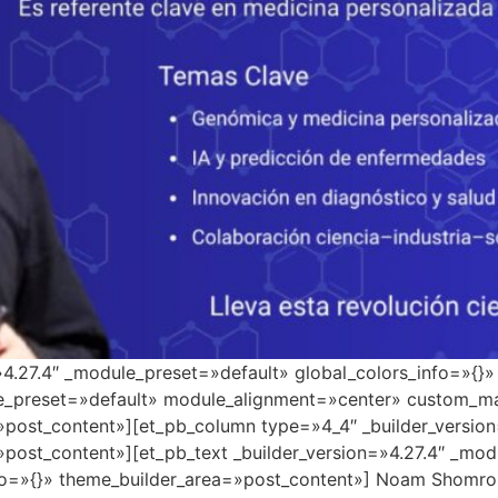
=»4.27.4″ _module_preset=»default» global_colors_info=»{}
le_preset=»default» module_alignment=»center» custom_ma
»post_content»][et_pb_column type=»4_4″ _builder_versio
»post_content»][et_pb_text _builder_version=»4.27.4″ _mo
o=»{}» theme_builder_area=»post_content»] Noam Shomron en