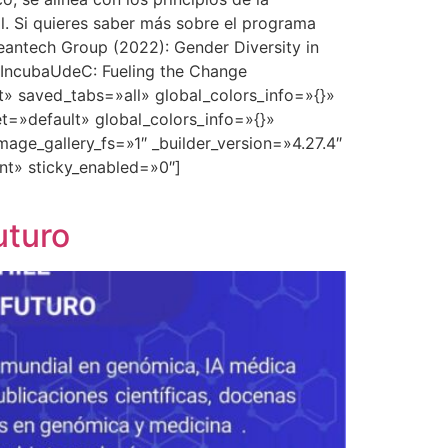
al. Si quieres saber más sobre el programa
eantech Group (2022): Gender Diversity in
nk IncubaUdeC: Fueling the Change
t» saved_tabs=»all» global_colors_info=»{}»
t=»default» global_colors_info=»{}»
ge_gallery_fs=»1″ _builder_version=»4.27.4″
nt» sticky_enabled=»0″]
uturo