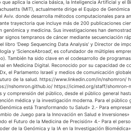
ue aplica la ciencia básica, la Inteligencia Artificial y el 
chusetts (MIT), actualmente dirige el Equipo de Genómica 
el Aviv. donde desarrolla métodos computacionales para an
nte trayectoria que incluye más de 200 publicaciones cient
en genómica y medicina. Sus investigaciones han demostrad
car signos tempranos de cáncer mediante secuenciación rápi
l libro ‘Deep Sequencing Data Analysis’ y Director de imp
cología y ‘ScienceAbroad’, es cofundador de múltiples empre
Bio). También ha sido clave en el codesarrollo de programa
ional en Medicina Digital. Reconocido por su capacidad de 
EDx, el Parlamento Israelí y medios de comunicación globa
futuro de la salud. https://www.linkedin.com/in/nshomron/ ht
ps://nshomron.github.io/ https://icimed.org/staff/shomr
s y comprensión del público, desde el público general has
ención médica y la investigación moderna. Para el público 
nómica está Transformando tu Salud» 2.- Para empresarios
io de Juego para la Innovación en Salud e Inversiones» 3.
do el Futuro de la Medicina de Precisión» 4.- Para el person
er de la Genómica y la IA en la Investigación Biomédica» 