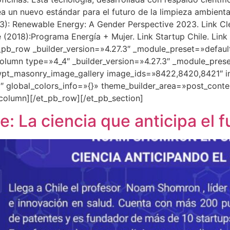
ea un nuevo estándar para el futuro de la limpieza ambient
23): Renewable Energy: A Gender Perspective 2023. Link Cl
le (2018):Programa Energía + Mujer. Link Startup Chile. Li
_pb_row _builder_version=»4.27.3″ _module_preset=»defaul
lumn type=»4_4″ _builder_version=»4.27.3″ _module_prese
pt_masonry_image_gallery image_ids=»8422,8420,8421″ ima
 global_colors_info=»{}» theme_builder_area=»post_conte
column][/et_pb_row][/et_pb_section]
 La ciencia que anticipa el f