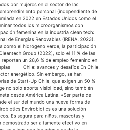
dos por mujeres en el sector de las
u emprendimiento personal (independiente de
 premiada en 2022 en Estados Unidos como el
eliminar todos los microorganismos con
ipación femenina en la industria clean tech:
onal de Energías Renovables (IRENA, 2023),
s como el hidrógeno verde, la participación
leantech Group (2022), solo el 11 % de las
dá reportan un 28,6 % de empleo femenino en
impias Chile: avances y desafíos En Chile,
ector energético. Sin embargo, se han
orias de Start-Up Chile, que exigen un 50 %
e no solo aporta visibilidad, sino también
aneta desde América Latina. «Ser parte de
esde el sur del mundo una nueva forma de
robiotics Envirobiotics es una solución
icos. Es segura para niños, mascotas y
 ha demostrado ser altamente efectivo en
o, se alinea con los principios de la