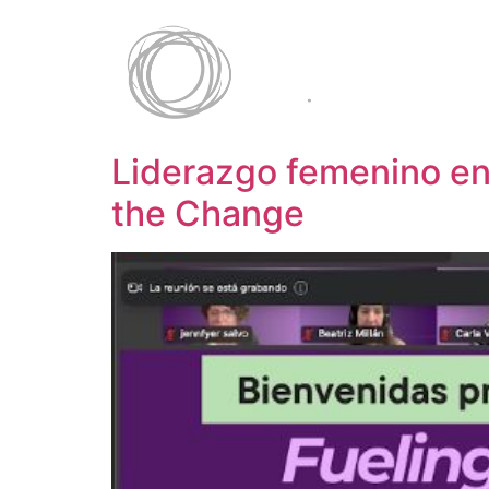
Liderazgo femenino en 
the Change