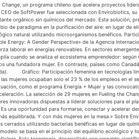
 Change, un programa chileno que acelera proyectos lidera
La CEO de SoftPower fue seleccionada con Envirobiotics, s
ectante orgánico sin químicos del mercado. Esta solución,
bio de paradigma en la purificación del aire: en lugar de 
lógico natural utilizando microorganismos benéficos. Partic
ble Energy: A Gender Perspective» de la Agencia Internaci
uerza laboral en energías renovables. En sectores emergente
plía cuando se analiza el ecosistema emprendedor: según C
enos una fundadora mujer. En contraste, países como Cana
nada). Gráfico: Participación femenina en tecnologías l
, las mujeres ocupaban solo el 23 % de los empleos en el s
situación, como el programa Energía + Mujer y las convocat
eleración. La selección de 29 mujeres en Fueling the Chang
eres innovadoras dispuestas a liderar soluciones para el pl
 Es una oportunidad para formarse, conectar y acelerar d
ás equilibrada. Y con más mujeres en la mesa.» Sobre Envi
es cerrados utilizando bacterias benéficas en lugar de quím
 modelo se basa en el principio del equilibrio ecológico y
icinas. Esta tecnología, desarrollada con respaldo científic