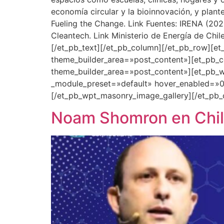
economía circular y la bioinnovación, y plant
Fueling the Change. Link Fuentes: IRENA (20
Cleantech. Link Ministerio de Energía de Chi
[/et_pb_text][/et_pb_column][/et_pb_row][et
theme_builder_area=»post_content»][et_pb_co
theme_builder_area=»post_content»][et_pb_w
_module_preset=»default» hover_enabled=»0″
[/et_pb_wpt_masonry_image_gallery][/et_pb_
Noam Shomron en Chile: