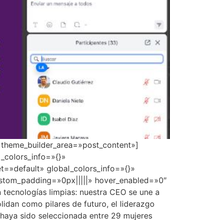
» theme_builder_area=»post_content»]
_colors_info=»{}»
t=»default» global_colors_info=»{}»
ustom_padding=»0px|||||» hover_enabled=»0″
tecnologías limpias: nuestra CEO se une a
lidan como pilares de futuro, el liderazgo
 haya sido seleccionada entre 29 mujeres