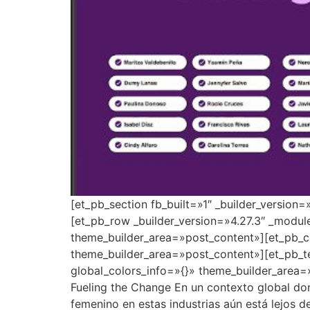
[et_pb_section fb_built=»1″ _builder_version
[et_pb_row _builder_version=»4.27.3″ _modul
theme_builder_area=»post_content»][et_pb_co
theme_builder_area=»post_content»][et_pb_t
global_colors_info=»{}» theme_builder_area=
Fueling the Change En un contexto global dond
femenino en estas industrias aún está lejos 