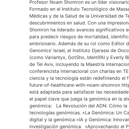
Profesor Noam Shomron es un líder visionario q
Formado en el Instituto Tecnológico de Massa
Médicas y de la Salud de la Universidad de T
descubrimientos en salud. Con una impresiona
Shomron ha liderado avances significativos 
para predecir riesgos de mortalidad, identifi
embrionario. Además de su rol como Editor de
Genomics’ Israel, el Instituto Djerassi de On
(como Variantyx, GotSho, IdentifAI y Everly 
de Tel Aviv, incluyendo la Maestría Internac
conferencista internacional con charlas en T
ciencia y la tecnología están redefiniendo el 
future-of-healthcare-with-noam-shomron htt
está adaptada para satisfacer las necesidade
el papel clave que juega la genómica en la at
genómica: La Revolución del ADN: Cómo la Ge
tecnologías genómicas. «La Genómica: Un Camb
digital y la genómica «IA y Genómica: Innovan
investigación genómica. «Aprovechando el Pod