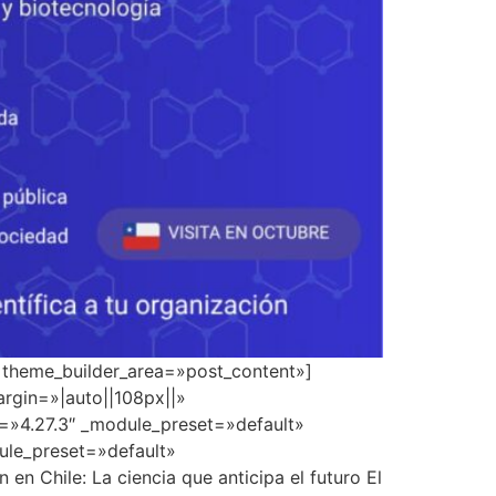
» theme_builder_area=»post_content»]
rgin=»|auto||108px||»
n=»4.27.3″ _module_preset=»default»
dule_preset=»default»
 Chile: La ciencia que anticipa el futuro El