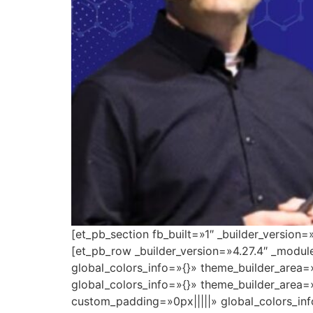
[et_pb_section fb_built=»1″ _builder_version
[et_pb_row _builder_version=»4.27.4″ _modu
global_colors_info=»{}» theme_builder_area=
global_colors_info=»{}» theme_builder_area=
custom_padding=»0px|||||» global_colors_inf