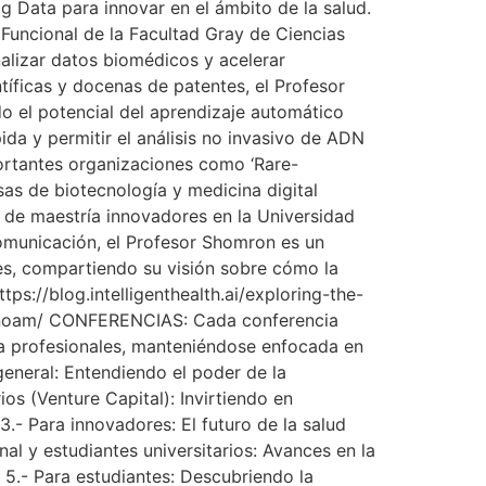
Big Data para innovar en el ámbito de la salud.
Funcional de la Facultad Gray de Ciencias
alizar datos biomédicos y acelerar
íficas y docenas de patentes, el Profesor
o el potencial del aprendizaje automático
da y permitir el análisis no invasivo de ADN
ortantes organizaciones como ‘Rare-
sas de biotecnología y medicina digital
s de maestría innovadores en la Universidad
comunicación, el Profesor Shomron es un
les, compartiendo su visión sobre cómo la
tps://blog.intelligenthealth.ai/exploring-the-
on-noam/ CONFERENCIAS: Cada conferencia
ta profesionales, manteniéndose enfocada en
general: Entendiendo el poder de la
 (Venture Capital): Invirtiendo en
- Para innovadores: El futuro de la salud
al y estudiantes universitarios: Avances en la
5.- Para estudiantes: Descubriendo la