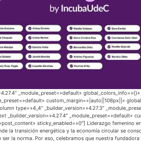
=»4.27.4″ _module_preset=»default» global_colors_info=»{}
e_preset=»default» custom_margin=»|auto||108px||» global
lumn type=»4_4″ _builder_version=»4.27.3″ _module_prese
ext _builder_version=»4.27.4″ _module_preset=»default» c
»post_content» sticky_enabled=»0″] Liderazgo femenino en 
e la transición energética y la economía circular se conso
de ser la norma. Por eso, celebramos que nuestra fundadora