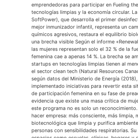
emprendedoras para participar en Fueling the
tecnologías limpias y la economía circular. 
SoftPower), que desarrolla el primer desinf
mejor inmunizador infantil, representa un cam
químicos agresivos, restaura el equilibrio bio
una brecha visible Según el informe «Renewa
las mujeres representan solo el 32 % de la f
femenina cae a apenas 14 %. La brecha se am
startups en tecnologías limpias tienen al m
el sector clean tech (Natural Resources Ca
según datos del Ministerio de Energía (2018)
implementado iniciativas para revertir esta 
de participación femenina en su fase de preac
evidencia que existe una masa crítica de muj
este programa no es solo un reconocimiento.
hacer empresa: más consciente, más limpia, m
biotecnológica que limpia y purifica ambient
personas con sensibilidades respiratorias. Su
espacios como escuelas, clínicas, hogares y of