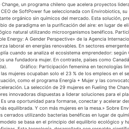
 Change, un programa chileno que acelera proyectos lidera
La CEO de SoftPower fue seleccionada con Envirobiotics, s
ectante orgánico sin químicos del mercado. Esta solución,
bio de paradigma en la purificación del aire: en lugar de 
lógico natural utilizando microorganismos benéficos. Partic
ble Energy: A Gender Perspective» de la Agencia Internaci
uerza laboral en energías renovables. En sectores emergente
plía cuando se analiza el ecosistema emprendedor: según C
enos una fundadora mujer. En contraste, países como Cana
nada). Gráfico: Participación femenina en tecnologías l
, las mujeres ocupaban solo el 23 % de los empleos en el s
situación, como el programa Energía + Mujer y las convocat
eleración. La selección de 29 mujeres en Fueling the Chang
eres innovadoras dispuestas a liderar soluciones para el pl
 Es una oportunidad para formarse, conectar y acelerar d
ás equilibrada. Y con más mujeres en la mesa.» Sobre Envi
es cerrados utilizando bacterias benéficas en lugar de quím
 modelo se basa en el principio del equilibrio ecológico y
icinas. Esta tecnología, desarrollada con respaldo científic