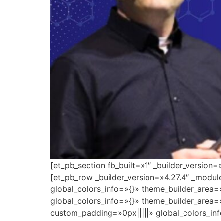
[et_pb_section fb_built=»1″ _builder_version
[et_pb_row _builder_version=»4.27.4″ _modu
global_colors_info=»{}» theme_builder_area=
global_colors_info=»{}» theme_builder_area=
custom_padding=»0px|||||» global_colors_inf