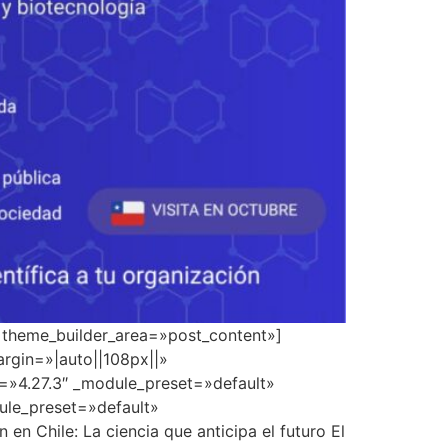
» theme_builder_area=»post_content»]
rgin=»|auto||108px||»
n=»4.27.3″ _module_preset=»default»
dule_preset=»default»
 Chile: La ciencia que anticipa el futuro El