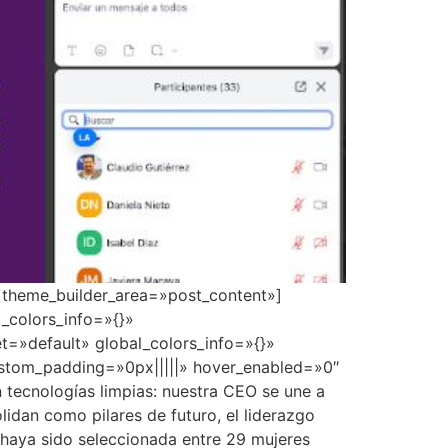
» theme_builder_area=»post_content»]
_colors_info=»{}»
t=»default» global_colors_info=»{}»
ustom_padding=»0px|||||» hover_enabled=»0″
tecnologías limpias: nuestra CEO se une a
lidan como pilares de futuro, el liderazgo
 haya sido seleccionada entre 29 mujeres