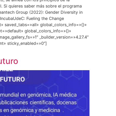
al. Si quieres saber más sobre el programa
eantech Group (2022): Gender Diversity in
nk IncubaUdeC: Fueling the Change
t» saved_tabs=»all» global_colors_info=»{}»
t=»default» global_colors_info=»{}»
ge_gallery_fs=»1″ _builder_version=»4.27.4″
nt» sticky_enabled=»0″]
uturo