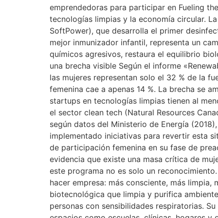
emprendedoras para participar en Fueling the
tecnologías limpias y la economía circular. 
SoftPower), que desarrolla el primer desinf
mejor inmunizador infantil, representa un cam
químicos agresivos, restaura el equilibrio bio
una brecha visible Según el informe «Renewa
las mujeres representan solo el 32 % de la f
femenina cae a apenas 14 %. La brecha se am
startups en tecnologías limpias tienen al m
el sector clean tech (Natural Resources Ca
según datos del Ministerio de Energía (2018)
implementado iniciativas para revertir esta 
de participación femenina en su fase de preac
evidencia que existe una masa crítica de muj
este programa no es solo un reconocimiento.
hacer empresa: más consciente, más limpia, m
biotecnológica que limpia y purifica ambient
personas con sensibilidades respiratorias. Su
espacios como escuelas, clínicas, hogares y of