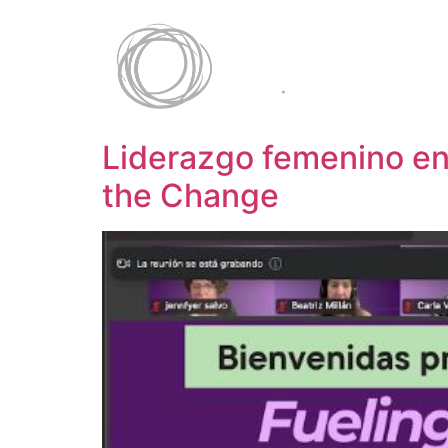
Liderazgo femenino en 
the Change