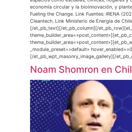
economía circular y la bioinnovación, y plant
Fueling the Change. Link Fuentes: IRENA (20
Cleantech. Link Ministerio de Energía de Chi
[/et_pb_text][/et_pb_column][/et_pb_row][et
theme_builder_area=»post_content»][et_pb_co
theme_builder_area=»post_content»][et_pb_w
_module_preset=»default» hover_enabled=»0″
[/et_pb_wpt_masonry_image_gallery][/et_pb_
Noam Shomron en Chile: