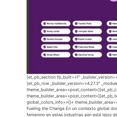
[et_pb_section fb_built=»1″ _builder_version
[et_pb_row _builder_version=»4.27.3″ _modul
theme_builder_area=»post_content»][et_pb_co
theme_builder_area=»post_content»][et_pb_t
global_colors_info=»{}» theme_builder_area=
Fueling the Change En un contexto global dond
femenino en estas industrias aún está lejos 