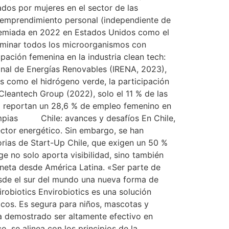
dos por mujeres en el sector de las
u emprendimiento personal (independiente de
 premiada en 2022 en Estados Unidos como el
eliminar todos los microorganismos con
ipación femenina en la industria clean tech:
onal de Energías Renovables (IRENA, 2023),
s como el hidrógeno verde, la participación
leantech Group (2022), solo el 11 % de las
dá reportan un 28,6 % de empleo femenino en
impias Chile: avances y desafíos En Chile,
ector energético. Sin embargo, se han
orias de Start-Up Chile, que exigen un 50 %
e no solo aporta visibilidad, sino también
aneta desde América Latina. «Ser parte de
esde el sur del mundo una nueva forma de
robiotics Envirobiotics es una solución
icos. Es segura para niños, mascotas y
 ha demostrado ser altamente efectivo en
o, se alinea con los principios de la