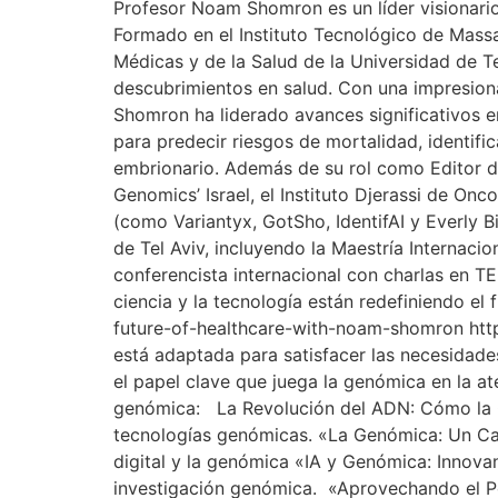
Profesor Noam Shomron es un líder visionario q
Formado en el Instituto Tecnológico de Massa
Médicas y de la Salud de la Universidad de T
descubrimientos en salud. Con una impresiona
Shomron ha liderado avances significativos 
para predecir riesgos de mortalidad, identifi
embrionario. Además de su rol como Editor de
Genomics’ Israel, el Instituto Djerassi de On
(como Variantyx, GotSho, IdentifAI y Everly 
de Tel Aviv, incluyendo la Maestría Internac
conferencista internacional con charlas en T
ciencia y la tecnología están redefiniendo el 
future-of-healthcare-with-noam-shomron htt
está adaptada para satisfacer las necesidade
el papel clave que juega la genómica en la at
genómica: La Revolución del ADN: Cómo la Ge
tecnologías genómicas. «La Genómica: Un Camb
digital y la genómica «IA y Genómica: Innovan
investigación genómica. «Aprovechando el Pod