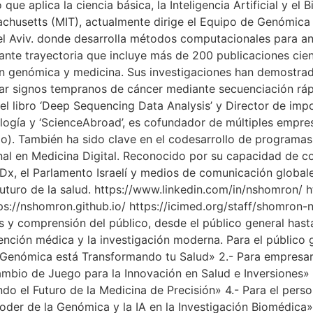
ue aplica la ciencia básica, la Inteligencia Artificial y el 
chusetts (MIT), actualmente dirige el Equipo de Genómica 
el Aviv. donde desarrolla métodos computacionales para an
nte trayectoria que incluye más de 200 publicaciones cient
en genómica y medicina. Sus investigaciones han demostrad
car signos tempranos de cáncer mediante secuenciación rápi
l libro ‘Deep Sequencing Data Analysis’ y Director de imp
cología y ‘ScienceAbroad’, es cofundador de múltiples empre
Bio). También ha sido clave en el codesarrollo de programa
ional en Medicina Digital. Reconocido por su capacidad de 
EDx, el Parlamento Israelí y medios de comunicación globa
futuro de la salud. https://www.linkedin.com/in/nshomron/ ht
ps://nshomron.github.io/ https://icimed.org/staff/shomr
s y comprensión del público, desde el público general has
ención médica y la investigación moderna. Para el público 
nómica está Transformando tu Salud» 2.- Para empresarios
io de Juego para la Innovación en Salud e Inversiones» 3.
do el Futuro de la Medicina de Precisión» 4.- Para el person
er de la Genómica y la IA en la Investigación Biomédica» 