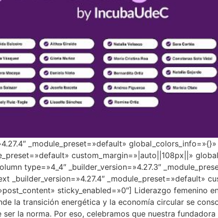
=»4.27.4″ _module_preset=»default» global_colors_info=»{}
e_preset=»default» custom_margin=»|auto||108px||» global
lumn type=»4_4″ _builder_version=»4.27.3″ _module_prese
ext _builder_version=»4.27.4″ _module_preset=»default» c
»post_content» sticky_enabled=»0″] Liderazgo femenino en 
e la transición energética y la economía circular se conso
de ser la norma. Por eso, celebramos que nuestra fundadora