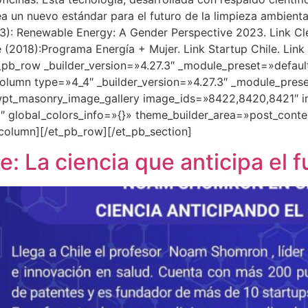
ea un nuevo estándar para el futuro de la limpieza ambient
23): Renewable Energy: A Gender Perspective 2023. Link Cl
le (2018):Programa Energía + Mujer. Link Startup Chile. Li
_pb_row _builder_version=»4.27.3″ _module_preset=»defaul
lumn type=»4_4″ _builder_version=»4.27.3″ _module_prese
pt_masonry_image_gallery image_ids=»8422,8420,8421″ ima
 global_colors_info=»{}» theme_builder_area=»post_conte
column][/et_pb_row][/et_pb_section]
 La ciencia que anticipa el f