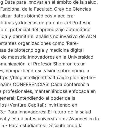
Big Data para innovar en el ámbito de la salud.
Funcional de la Facultad Gray de Ciencias
alizar datos biomédicos y acelerar
íficas y docenas de patentes, el Profesor
o el potencial del aprendizaje automático
da y permitir el análisis no invasivo de ADN
ortantes organizaciones como ‘Rare-
sas de biotecnología y medicina digital
s de maestría innovadores en la Universidad
comunicación, el Profesor Shomron es un
les, compartiendo su visión sobre cómo la
tps://blog.intelligenthealth.ai/exploring-the-
on-noam/ CONFERENCIAS: Cada conferencia
ta profesionales, manteniéndose enfocada en
general: Entendiendo el poder de la
 (Venture Capital): Invirtiendo en
- Para innovadores: El futuro de la salud
al y estudiantes universitarios: Avances en la
5.- Para estudiantes: Descubriendo la