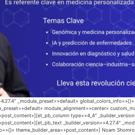
=»4.27.4″ _module_preset=»default» global_colors_info=»{}
le_preset=»default» module_alignment=»center» custom_ma
»post_content»][et_pb_column type=»4_4″ _builder_versio
»post_content»][et_pb_text _builder_version=»4.27.4″ _mo
o=»{}» theme_builder_area=»post_content»] Noam Shomron en