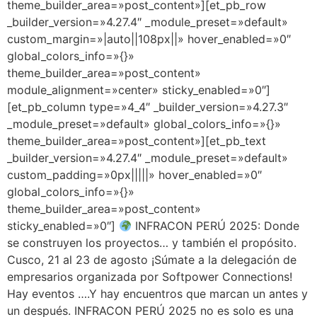
theme_builder_area=»post_content»][et_pb_row
_builder_version=»4.27.4″ _module_preset=»default»
custom_margin=»|auto||108px||» hover_enabled=»0″
global_colors_info=»{}»
theme_builder_area=»post_content»
module_alignment=»center» sticky_enabled=»0″]
[et_pb_column type=»4_4″ _builder_version=»4.27.3″
_module_preset=»default» global_colors_info=»{}»
theme_builder_area=»post_content»][et_pb_text
_builder_version=»4.27.4″ _module_preset=»default»
custom_padding=»0px|||||» hover_enabled=»0″
global_colors_info=»{}»
theme_builder_area=»post_content»
sticky_enabled=»0″]
INFRACON PERÚ 2025: Donde
se construyen los proyectos… y también el propósito.
Cusco, 21 al 23 de agosto ¡Súmate a la delegación de
empresarios organizada por Softpower Connections!
Hay eventos ….Y hay encuentros que marcan un antes y
un después. INFRACON PERÚ 2025 no es solo es una