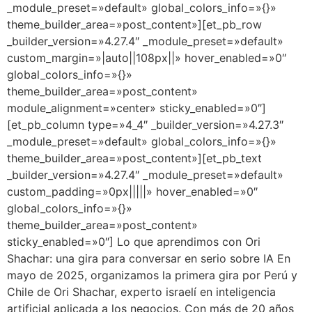
_module_preset=»default» global_colors_info=»{}»
theme_builder_area=»post_content»][et_pb_row
_builder_version=»4.27.4″ _module_preset=»default»
custom_margin=»|auto||108px||» hover_enabled=»0″
global_colors_info=»{}»
theme_builder_area=»post_content»
module_alignment=»center» sticky_enabled=»0″]
[et_pb_column type=»4_4″ _builder_version=»4.27.3″
_module_preset=»default» global_colors_info=»{}»
theme_builder_area=»post_content»][et_pb_text
_builder_version=»4.27.4″ _module_preset=»default»
custom_padding=»0px|||||» hover_enabled=»0″
global_colors_info=»{}»
theme_builder_area=»post_content»
sticky_enabled=»0″] Lo que aprendimos con Ori
Shachar: una gira para conversar en serio sobre IA En
mayo de 2025, organizamos la primera gira por Perú y
Chile de Ori Shachar, experto israelí en inteligencia
artificial aplicada a los negocios. Con más de 20 años