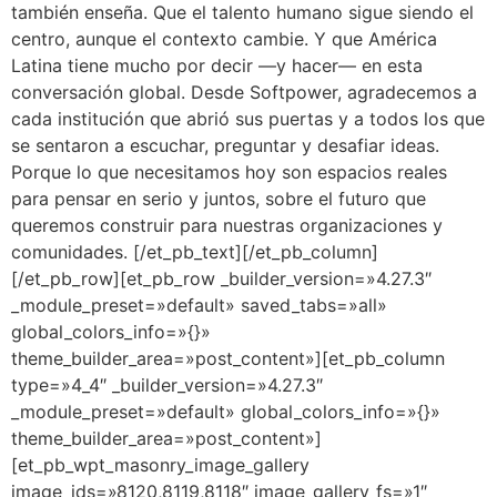
también enseña. Que el talento humano sigue siendo el
centro, aunque el contexto cambie. Y que América
Latina tiene mucho por decir —y hacer— en esta
conversación global. Desde Softpower, agradecemos a
cada institución que abrió sus puertas y a todos los que
se sentaron a escuchar, preguntar y desafiar ideas.
Porque lo que necesitamos hoy son espacios reales
para pensar en serio y juntos, sobre el futuro que
queremos construir para nuestras organizaciones y
comunidades. [/et_pb_text][/et_pb_column]
[/et_pb_row][et_pb_row _builder_version=»4.27.3″
_module_preset=»default» saved_tabs=»all»
global_colors_info=»{}»
theme_builder_area=»post_content»][et_pb_column
type=»4_4″ _builder_version=»4.27.3″
_module_preset=»default» global_colors_info=»{}»
theme_builder_area=»post_content»]
[et_pb_wpt_masonry_image_gallery
image_ids=»8120,8119,8118″ image_gallery_fs=»1″