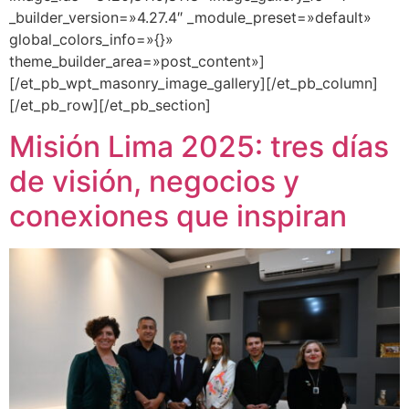
_builder_version=»4.27.4″ _module_preset=»default»
global_colors_info=»{}»
theme_builder_area=»post_content»]
[/et_pb_wpt_masonry_image_gallery][/et_pb_column]
[/et_pb_row][/et_pb_section]
Misión Lima 2025: tres días
de visión, negocios y
conexiones que inspiran