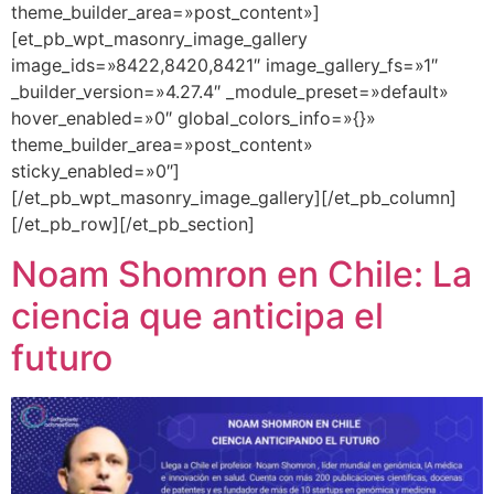
theme_builder_area=»post_content»]
[et_pb_wpt_masonry_image_gallery
image_ids=»8422,8420,8421″ image_gallery_fs=»1″
_builder_version=»4.27.4″ _module_preset=»default»
hover_enabled=»0″ global_colors_info=»{}»
theme_builder_area=»post_content»
sticky_enabled=»0″]
[/et_pb_wpt_masonry_image_gallery][/et_pb_column]
[/et_pb_row][/et_pb_section]
Noam Shomron en Chile: La
ciencia que anticipa el
futuro