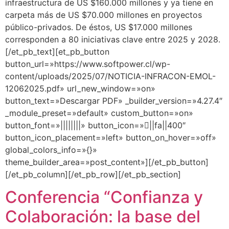
infraestructura de US $160.000 millones y ya tiene en
carpeta más de US $70.000 millones en proyectos
público-privados. De éstos, US $17.000 millones
corresponden a 80 iniciativas clave entre 2025 y 2028.
[/et_pb_text][et_pb_button
button_url=»https://www.softpower.cl/wp-
content/uploads/2025/07/NOTICIA-INFRACON-EMOL-
12062025.pdf» url_new_window=»on»
button_text=»Descargar PDF» _builder_version=»4.27.4″
_module_preset=»default» custom_button=»on»
button_font=»||||||||» button_icon=»||fa||400″
button_icon_placement=»left» button_on_hover=»off»
global_colors_info=»{}»
theme_builder_area=»post_content»][/et_pb_button]
[/et_pb_column][/et_pb_row][/et_pb_section]
Conferencia “Confianza y
Colaboración: la base del