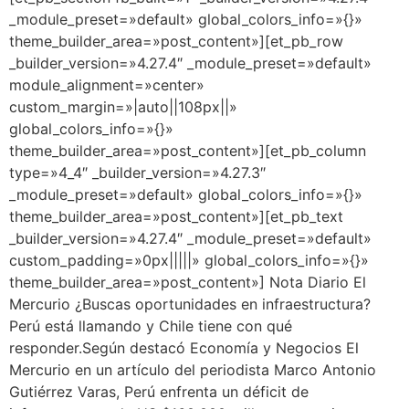
_module_preset=»default» global_colors_info=»{}»
theme_builder_area=»post_content»][et_pb_row
_builder_version=»4.27.4″ _module_preset=»default»
module_alignment=»center»
custom_margin=»|auto||108px||»
global_colors_info=»{}»
theme_builder_area=»post_content»][et_pb_column
type=»4_4″ _builder_version=»4.27.3″
_module_preset=»default» global_colors_info=»{}»
theme_builder_area=»post_content»][et_pb_text
_builder_version=»4.27.4″ _module_preset=»default»
custom_padding=»0px|||||» global_colors_info=»{}»
theme_builder_area=»post_content»] Nota Diario El
Mercurio ¿Buscas oportunidades en infraestructura?
Perú está llamando y Chile tiene con qué
responder.Según destacó Economía y Negocios El
Mercurio en un artículo del periodista Marco Antonio
Gutiérrez Varas, Perú enfrenta un déficit de