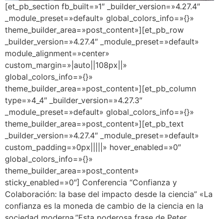
[et_pb_section fb_built=»1″ _builder_version=»4.27.4″
_module_preset=»default» global_colors_info=»{}»
theme_builder_area=»post_content»][et_pb_row
_builder_version=»4.27.4″ _module_preset=»default»
module_alignment=»center»
custom_margin=»|auto||108px||»
global_colors_info=»{}»
theme_builder_area=»post_content»][et_pb_column
type=»4_4″ _builder_version=»4.27.3″
_module_preset=»default» global_colors_info=»{}»
theme_builder_area=»post_content»][et_pb_text
_builder_version=»4.27.4″ _module_preset=»default»
custom_padding=»0px|||||» hover_enabled=»0″
global_colors_info=»{}»
theme_builder_area=»post_content»
sticky_enabled=»0″] Conferencia “Confianza y
Colaboración: la base del impacto desde la ciencia” «La
confianza es la moneda de cambio de la ciencia en la
sociedad moderna.”Esta poderosa frase de Peter