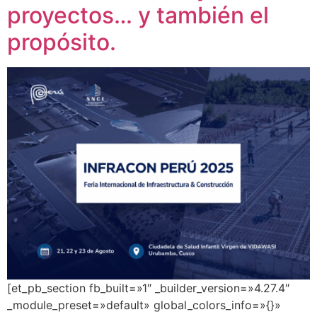
proyectos… y también el
propósito.
[et_pb_section fb_built=»1″ _builder_version=»4.27.4″
_module_preset=»default» global_colors_info=»{}»