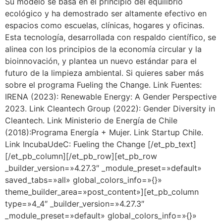
Su modelo se basa en el principio del equilibrio
ecológico y ha demostrado ser altamente efectivo en
espacios como escuelas, clínicas, hogares y oficinas.
Esta tecnología, desarrollada con respaldo científico, se
alinea con los principios de la economía circular y la
bioinnovación, y plantea un nuevo estándar para el
futuro de la limpieza ambiental. Si quieres saber más
sobre el programa Fueling the Change. Link Fuentes:
IRENA (2023): Renewable Energy: A Gender Perspective
2023. Link Cleantech Group (2022): Gender Diversity in
Cleantech. Link Ministerio de Energía de Chile
(2018):Programa Energía + Mujer. Link Startup Chile.
Link IncubaUdeC: Fueling the Change [/et_pb_text]
[/et_pb_column][/et_pb_row][et_pb_row
_builder_version=»4.27.3″ _module_preset=»default»
saved_tabs=»all» global_colors_info=»{}»
theme_builder_area=»post_content»][et_pb_column
type=»4_4″ _builder_version=»4.27.3″
_module_preset=»default» global_colors_info=»{}»