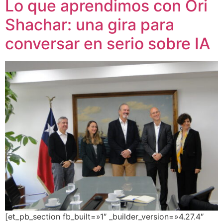
Lo que aprendimos con Ori
Shachar: una gira para
conversar en serio sobre IA
[et_pb_section fb_built=»1″ _builder_version=»4.27.4″