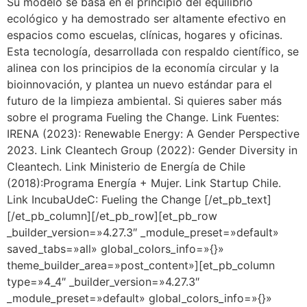
Su modelo se basa en el principio del equilibrio
ecológico y ha demostrado ser altamente efectivo en
espacios como escuelas, clínicas, hogares y oficinas.
Esta tecnología, desarrollada con respaldo científico, se
alinea con los principios de la economía circular y la
bioinnovación, y plantea un nuevo estándar para el
futuro de la limpieza ambiental. Si quieres saber más
sobre el programa Fueling the Change. Link Fuentes:
IRENA (2023): Renewable Energy: A Gender Perspective
2023. Link Cleantech Group (2022): Gender Diversity in
Cleantech. Link Ministerio de Energía de Chile
(2018):Programa Energía + Mujer. Link Startup Chile.
Link IncubaUdeC: Fueling the Change [/et_pb_text]
[/et_pb_column][/et_pb_row][et_pb_row
_builder_version=»4.27.3″ _module_preset=»default»
saved_tabs=»all» global_colors_info=»{}»
theme_builder_area=»post_content»][et_pb_column
type=»4_4″ _builder_version=»4.27.3″
_module_preset=»default» global_colors_info=»{}»