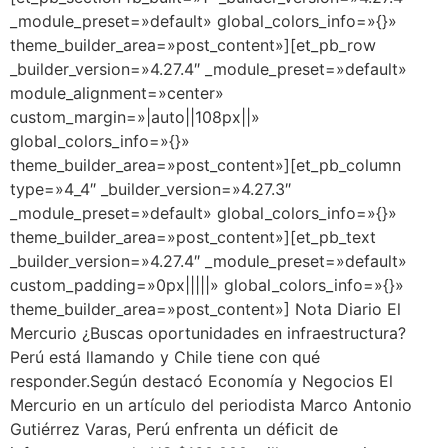
_module_preset=»default» global_colors_info=»{}»
theme_builder_area=»post_content»][et_pb_row
_builder_version=»4.27.4″ _module_preset=»default»
module_alignment=»center»
custom_margin=»|auto||108px||»
global_colors_info=»{}»
theme_builder_area=»post_content»][et_pb_column
type=»4_4″ _builder_version=»4.27.3″
_module_preset=»default» global_colors_info=»{}»
theme_builder_area=»post_content»][et_pb_text
_builder_version=»4.27.4″ _module_preset=»default»
custom_padding=»0px|||||» global_colors_info=»{}»
theme_builder_area=»post_content»] Nota Diario El
Mercurio ¿Buscas oportunidades en infraestructura?
Perú está llamando y Chile tiene con qué
responder.Según destacó Economía y Negocios El
Mercurio en un artículo del periodista Marco Antonio
Gutiérrez Varas, Perú enfrenta un déficit de