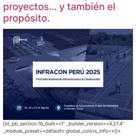
proyectos… y también el
propósito.
[et_pb_section fb_built=»1″ _builder_version=»4.27.4″
_module_preset=»default» global_colors_info=»{}»