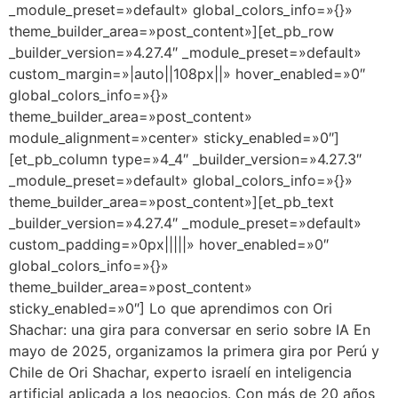
_module_preset=»default» global_colors_info=»{}»
theme_builder_area=»post_content»][et_pb_row
_builder_version=»4.27.4″ _module_preset=»default»
custom_margin=»|auto||108px||» hover_enabled=»0″
global_colors_info=»{}»
theme_builder_area=»post_content»
module_alignment=»center» sticky_enabled=»0″]
[et_pb_column type=»4_4″ _builder_version=»4.27.3″
_module_preset=»default» global_colors_info=»{}»
theme_builder_area=»post_content»][et_pb_text
_builder_version=»4.27.4″ _module_preset=»default»
custom_padding=»0px|||||» hover_enabled=»0″
global_colors_info=»{}»
theme_builder_area=»post_content»
sticky_enabled=»0″] Lo que aprendimos con Ori
Shachar: una gira para conversar en serio sobre IA En
mayo de 2025, organizamos la primera gira por Perú y
Chile de Ori Shachar, experto israelí en inteligencia
artificial aplicada a los negocios. Con más de 20 años