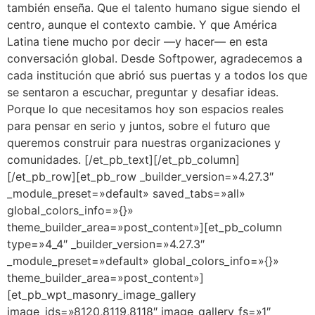
también enseña. Que el talento humano sigue siendo el
centro, aunque el contexto cambie. Y que América
Latina tiene mucho por decir —y hacer— en esta
conversación global. Desde Softpower, agradecemos a
cada institución que abrió sus puertas y a todos los que
se sentaron a escuchar, preguntar y desafiar ideas.
Porque lo que necesitamos hoy son espacios reales
para pensar en serio y juntos, sobre el futuro que
queremos construir para nuestras organizaciones y
comunidades. [/et_pb_text][/et_pb_column]
[/et_pb_row][et_pb_row _builder_version=»4.27.3″
_module_preset=»default» saved_tabs=»all»
global_colors_info=»{}»
theme_builder_area=»post_content»][et_pb_column
type=»4_4″ _builder_version=»4.27.3″
_module_preset=»default» global_colors_info=»{}»
theme_builder_area=»post_content»]
[et_pb_wpt_masonry_image_gallery
image_ids=»8120,8119,8118″ image_gallery_fs=»1″