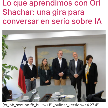
Lo que aprendimos con Ori
Shachar: una gira para
conversar en serio sobre IA
[et_pb_section fb_built=»1″ _builder_version=»4.27.4″