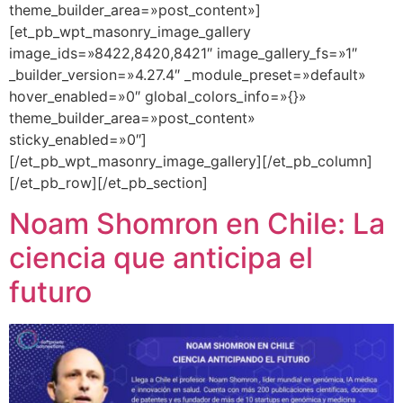
theme_builder_area=»post_content»]
[et_pb_wpt_masonry_image_gallery
image_ids=»8422,8420,8421″ image_gallery_fs=»1″
_builder_version=»4.27.4″ _module_preset=»default»
hover_enabled=»0″ global_colors_info=»{}»
theme_builder_area=»post_content»
sticky_enabled=»0″]
[/et_pb_wpt_masonry_image_gallery][/et_pb_column]
[/et_pb_row][/et_pb_section]
Noam Shomron en Chile: La
ciencia que anticipa el
futuro