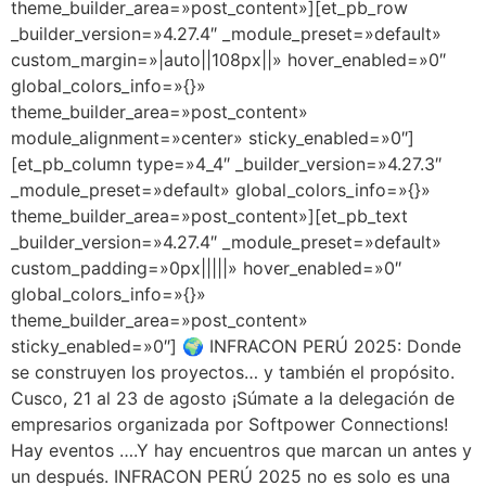
theme_builder_area=»post_content»][et_pb_row
_builder_version=»4.27.4″ _module_preset=»default»
custom_margin=»|auto||108px||» hover_enabled=»0″
global_colors_info=»{}»
theme_builder_area=»post_content»
module_alignment=»center» sticky_enabled=»0″]
[et_pb_column type=»4_4″ _builder_version=»4.27.3″
_module_preset=»default» global_colors_info=»{}»
theme_builder_area=»post_content»][et_pb_text
_builder_version=»4.27.4″ _module_preset=»default»
custom_padding=»0px|||||» hover_enabled=»0″
global_colors_info=»{}»
theme_builder_area=»post_content»
sticky_enabled=»0″] 🌍 INFRACON PERÚ 2025: Donde
se construyen los proyectos… y también el propósito.
Cusco, 21 al 23 de agosto ¡Súmate a la delegación de
empresarios organizada por Softpower Connections!
Hay eventos ….Y hay encuentros que marcan un antes y
un después. INFRACON PERÚ 2025 no es solo es una