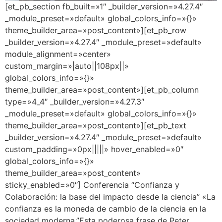
[et_pb_section fb_built=»1″ _builder_version=»4.27.4″
_module_preset=»default» global_colors_info=»{}»
theme_builder_area=»post_content»][et_pb_row
_builder_version=»4.27.4″ _module_preset=»default»
module_alignment=»center»
custom_margin=»|auto||108px||»
global_colors_info=»{}»
theme_builder_area=»post_content»][et_pb_column
type=»4_4″ _builder_version=»4.27.3″
_module_preset=»default» global_colors_info=»{}»
theme_builder_area=»post_content»][et_pb_text
_builder_version=»4.27.4″ _module_preset=»default»
custom_padding=»0px|||||» hover_enabled=»0″
global_colors_info=»{}»
theme_builder_area=»post_content»
sticky_enabled=»0″] Conferencia “Confianza y
Colaboración: la base del impacto desde la ciencia” «La
confianza es la moneda de cambio de la ciencia en la
sociedad moderna.”Esta poderosa frase de Peter