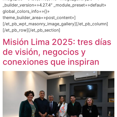
_builder_version=»4.27.4″ _module_preset=»default»
global_colors_info=»{}»
theme_builder_area=»post_content»]
[/et_pb_wpt_masonry_image_gallery][/et_pb_column]
[/et_pb_row][/et_pb_section]
Misión Lima 2025: tres días
de visión, negocios y
conexiones que inspiran