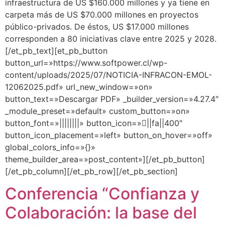
infraestructura de US $160.000 millones y ya tiene en
carpeta más de US $70.000 millones en proyectos
público-privados. De éstos, US $17.000 millones
corresponden a 80 iniciativas clave entre 2025 y 2028.
[/et_pb_text][et_pb_button
button_url=»https://www.softpower.cl/wp-
content/uploads/2025/07/NOTICIA-INFRACON-EMOL-
12062025.pdf» url_new_window=»on»
button_text=»Descargar PDF» _builder_version=»4.27.4″
_module_preset=»default» custom_button=»on»
button_font=»||||||||» button_icon=»||fa||400″
button_icon_placement=»left» button_on_hover=»off»
global_colors_info=»{}»
theme_builder_area=»post_content»][/et_pb_button]
[/et_pb_column][/et_pb_row][/et_pb_section]
Conferencia “Confianza y
Colaboración: la base del