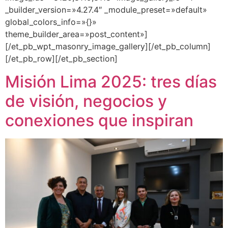
_builder_version=»4.27.4″ _module_preset=»default»
global_colors_info=»{}»
theme_builder_area=»post_content»]
[/et_pb_wpt_masonry_image_gallery][/et_pb_column]
[/et_pb_row][/et_pb_section]
Misión Lima 2025: tres días
de visión, negocios y
conexiones que inspiran