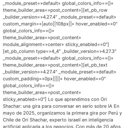
_module_preset=»default» global_colors_info=»{}»
theme_builder_area=»post_content»][et_pb_row
_builder_version=»4.27.4″ _module_preset=»default»
custom_margin=»|auto||108px||» hover_enabled=»0″
global_colors_info=»{}»
theme_builder_area=»post_content»
module_alignment=»center» sticky_enabled=»0″]
[et_pb_column type=»4_4″ _builder_version=»4.27.3″
_module_preset=»default» global_colors_info=»{}»
theme_builder_area=»post_content»][et_pb_text
_builder_version=»4.27.4″ _module_preset=»default»
custom_padding=»0px|||||» hover_enabled=»0″
global_colors_info=»{}»
theme_builder_area=»post_content»
sticky_enabled=»0″] Lo que aprendimos con Ori
Shachar: una gira para conversar en serio sobre IA En
mayo de 2025, organizamos la primera gira por Perú y
Chile de Ori Shachar, experto israelí en inteligencia
artificial aplicada a los negocios. Con más de 20 años