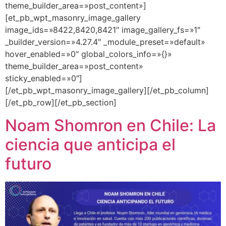
theme_builder_area=»post_content»]
[et_pb_wpt_masonry_image_gallery
image_ids=»8422,8420,8421″ image_gallery_fs=»1″
_builder_version=»4.27.4″ _module_preset=»default»
hover_enabled=»0″ global_colors_info=»{}»
theme_builder_area=»post_content»
sticky_enabled=»0″]
[/et_pb_wpt_masonry_image_gallery][/et_pb_column]
[/et_pb_row][/et_pb_section]
Noam Shomron en Chile: La
ciencia que anticipa el
futuro