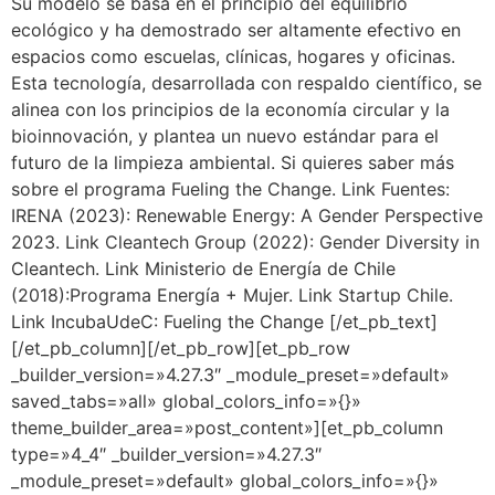
Su modelo se basa en el principio del equilibrio
ecológico y ha demostrado ser altamente efectivo en
espacios como escuelas, clínicas, hogares y oficinas.
Esta tecnología, desarrollada con respaldo científico, se
alinea con los principios de la economía circular y la
bioinnovación, y plantea un nuevo estándar para el
futuro de la limpieza ambiental. Si quieres saber más
sobre el programa Fueling the Change. Link Fuentes:
IRENA (2023): Renewable Energy: A Gender Perspective
2023. Link Cleantech Group (2022): Gender Diversity in
Cleantech. Link Ministerio de Energía de Chile
(2018):Programa Energía + Mujer. Link Startup Chile.
Link IncubaUdeC: Fueling the Change [/et_pb_text]
[/et_pb_column][/et_pb_row][et_pb_row
_builder_version=»4.27.3″ _module_preset=»default»
saved_tabs=»all» global_colors_info=»{}»
theme_builder_area=»post_content»][et_pb_column
type=»4_4″ _builder_version=»4.27.3″
_module_preset=»default» global_colors_info=»{}»