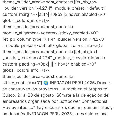
theme_builder_area=»post_content»][et_pb_row
_builder_version=»4.27.4″ _module_preset=»default»
custom_margin=»|auto||108px||» hover_enabled=»0″
global_colors_info=»{}»
theme_builder_area=»post_content»
module_alignment=»center» sticky_enabled=»0″]
[et_pb_column type=»4_4″ _builder_version=»4.27.3″
_module_preset=»default» global_colors_info=»{}»
theme_builder_area=»post_content»][et_pb_text
_builder_version=»4.27.4″ _module_preset=»default»
custom_padding=»0px|||||» hover_enabled=»0″
global_colors_info=»{}»
theme_builder_area=»post_content»
sticky_enabled=»0″] 🌍 INFRACON PERÚ 2025: Donde
se construyen los proyectos… y también el propósito.
Cusco, 21 al 23 de agosto ¡Súmate a la delegación de
empresarios organizada por Softpower Connections!
Hay eventos ….Y hay encuentros que marcan un antes y
un después. INFRACON PERÚ 2025 no es solo es una