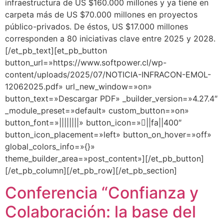
infraestructura de US $160.000 millones y ya tiene en
carpeta más de US $70.000 millones en proyectos
público-privados. De éstos, US $17.000 millones
corresponden a 80 iniciativas clave entre 2025 y 2028.
[/et_pb_text][et_pb_button
button_url=»https://www.softpower.cl/wp-
content/uploads/2025/07/NOTICIA-INFRACON-EMOL-
12062025.pdf» url_new_window=»on»
button_text=»Descargar PDF» _builder_version=»4.27.4″
_module_preset=»default» custom_button=»on»
button_font=»||||||||» button_icon=»||fa||400″
button_icon_placement=»left» button_on_hover=»off»
global_colors_info=»{}»
theme_builder_area=»post_content»][/et_pb_button]
[/et_pb_column][/et_pb_row][/et_pb_section]
Conferencia “Confianza y
Colaboración: la base del