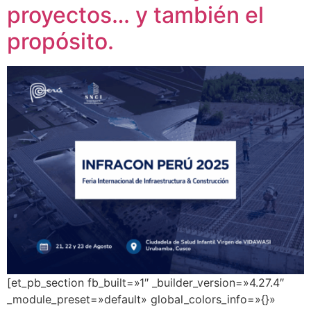
proyectos… y también el
propósito.
[et_pb_section fb_built=»1″ _builder_version=»4.27.4″
_module_preset=»default» global_colors_info=»{}»