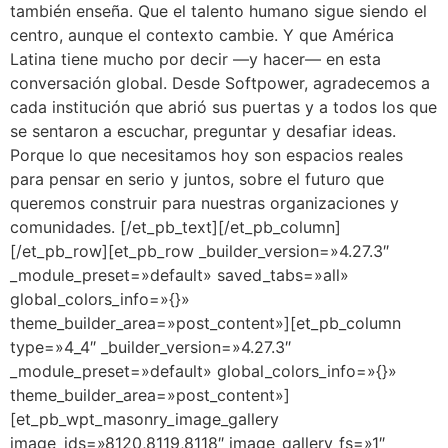
también enseña. Que el talento humano sigue siendo el
centro, aunque el contexto cambie. Y que América
Latina tiene mucho por decir —y hacer— en esta
conversación global. Desde Softpower, agradecemos a
cada institución que abrió sus puertas y a todos los que
se sentaron a escuchar, preguntar y desafiar ideas.
Porque lo que necesitamos hoy son espacios reales
para pensar en serio y juntos, sobre el futuro que
queremos construir para nuestras organizaciones y
comunidades. [/et_pb_text][/et_pb_column]
[/et_pb_row][et_pb_row _builder_version=»4.27.3″
_module_preset=»default» saved_tabs=»all»
global_colors_info=»{}»
theme_builder_area=»post_content»][et_pb_column
type=»4_4″ _builder_version=»4.27.3″
_module_preset=»default» global_colors_info=»{}»
theme_builder_area=»post_content»]
[et_pb_wpt_masonry_image_gallery
image_ids=»8120,8119,8118″ image_gallery_fs=»1″