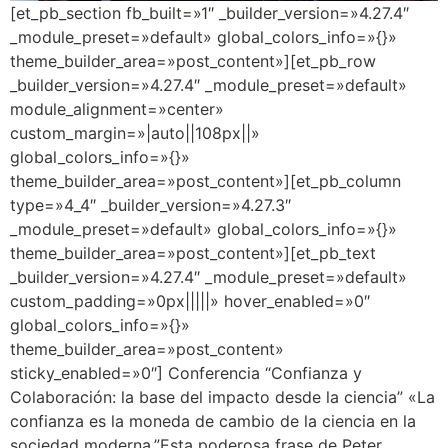
[et_pb_section fb_built=»1″ _builder_version=»4.27.4″
_module_preset=»default» global_colors_info=»{}»
theme_builder_area=»post_content»][et_pb_row
_builder_version=»4.27.4″ _module_preset=»default»
module_alignment=»center»
custom_margin=»|auto||108px||»
global_colors_info=»{}»
theme_builder_area=»post_content»][et_pb_column
type=»4_4″ _builder_version=»4.27.3″
_module_preset=»default» global_colors_info=»{}»
theme_builder_area=»post_content»][et_pb_text
_builder_version=»4.27.4″ _module_preset=»default»
custom_padding=»0px|||||» hover_enabled=»0″
global_colors_info=»{}»
theme_builder_area=»post_content»
sticky_enabled=»0″] Conferencia “Confianza y
Colaboración: la base del impacto desde la ciencia” «La
confianza es la moneda de cambio de la ciencia en la
sociedad moderna.”Esta poderosa frase de Peter