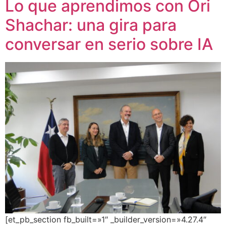
Lo que aprendimos con Ori
Shachar: una gira para
conversar en serio sobre IA
[et_pb_section fb_built=»1″ _builder_version=»4.27.4″