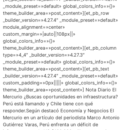
_module_preset=»default» global_colors_info=»{}»
theme_builder_area=»post_content»][et_pb_row
_builder_version=»4.27.4″ _module_preset=»default»
module_alignment=»center»
custom_margin=»|auto||108px||»
global_colors_info=»{}»
theme_builder_area=»post_content»][et_pb_column
type=»4_4″ _builder_version=»4.27.3″
_module_preset=»default» global_colors_info=»{}»
theme_builder_area=»post_content»][et_pb_text
_builder_version=»4.27.4″ _module_preset=»default»
custom_padding=»0px|||||» global_colors_info=»{}»
theme_builder_area=»post_content»] Nota Diario El
Mercurio ¿Buscas oportunidades en infraestructura?
Perú está llamando y Chile tiene con qué
responder.Según destacó Economía y Negocios El
Mercurio en un artículo del periodista Marco Antonio
Gutiérrez Varas, Perú enfrenta un déficit de