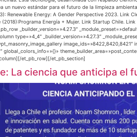
ea un nuevo estándar para el futuro de la limpieza ambient
23): Renewable Energy: A Gender Perspective 2023. Link Cl
le (2018):Programa Energía + Mujer. Link Startup Chile. Li
_pb_row _builder_version=»4.27.3″ _module_preset=»defaul
lumn type=»4_4″ _builder_version=»4.27.3″ _module_prese
pt_masonry_image_gallery image_ids=»8422,8420,8421″ ima
 global_colors_info=»{}» theme_builder_area=»post_conte
column][/et_pb_row][/et_pb_section]
 La ciencia que anticipa el f