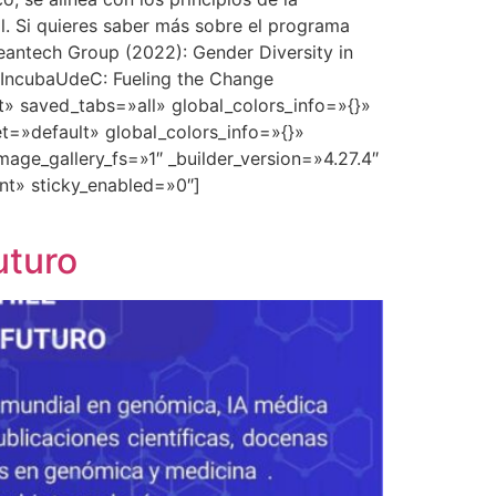
al. Si quieres saber más sobre el programa
eantech Group (2022): Gender Diversity in
nk IncubaUdeC: Fueling the Change
t» saved_tabs=»all» global_colors_info=»{}»
t=»default» global_colors_info=»{}»
ge_gallery_fs=»1″ _builder_version=»4.27.4″
nt» sticky_enabled=»0″]
uturo