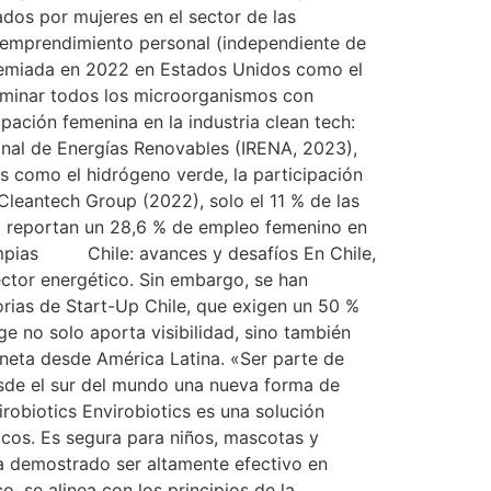
dos por mujeres en el sector de las
u emprendimiento personal (independiente de
 premiada en 2022 en Estados Unidos como el
eliminar todos los microorganismos con
ipación femenina en la industria clean tech:
onal de Energías Renovables (IRENA, 2023),
s como el hidrógeno verde, la participación
leantech Group (2022), solo el 11 % de las
dá reportan un 28,6 % de empleo femenino en
impias Chile: avances y desafíos En Chile,
ector energético. Sin embargo, se han
orias de Start-Up Chile, que exigen un 50 %
e no solo aporta visibilidad, sino también
aneta desde América Latina. «Ser parte de
esde el sur del mundo una nueva forma de
robiotics Envirobiotics es una solución
icos. Es segura para niños, mascotas y
 ha demostrado ser altamente efectivo en
o, se alinea con los principios de la