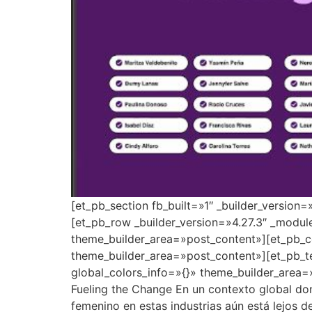
[et_pb_section fb_built=»1″ _builder_version
[et_pb_row _builder_version=»4.27.3″ _modul
theme_builder_area=»post_content»][et_pb_co
theme_builder_area=»post_content»][et_pb_t
global_colors_info=»{}» theme_builder_area=
Fueling the Change En un contexto global dond
femenino en estas industrias aún está lejos 