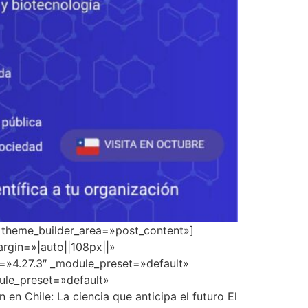
» theme_builder_area=»post_content»]
rgin=»|auto||108px||»
n=»4.27.3″ _module_preset=»default»
dule_preset=»default»
 Chile: La ciencia que anticipa el futuro El