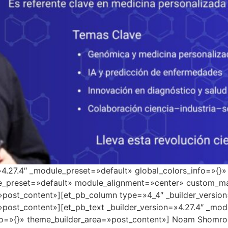
=»4.27.4″ _module_preset=»default» global_colors_info=»{}
le_preset=»default» module_alignment=»center» custom_ma
»post_content»][et_pb_column type=»4_4″ _builder_versio
»post_content»][et_pb_text _builder_version=»4.27.4″ _mo
o=»{}» theme_builder_area=»post_content»] Noam Shomron en