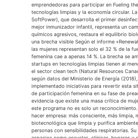
emprendedoras para participar en Fueling the
tecnologías limpias y la economía circular. 
SoftPower), que desarrolla el primer desinf
mejor inmunizador infantil, representa un cam
químicos agresivos, restaura el equilibrio bio
una brecha visible Según el informe «Renewa
las mujeres representan solo el 32 % de la f
femenina cae a apenas 14 %. La brecha se am
startups en tecnologías limpias tienen al m
el sector clean tech (Natural Resources Ca
según datos del Ministerio de Energía (2018)
implementado iniciativas para revertir esta 
de participación femenina en su fase de preac
evidencia que existe una masa crítica de muj
este programa no es solo un reconocimiento.
hacer empresa: más consciente, más limpia, m
biotecnológica que limpia y purifica ambient
personas con sensibilidades respiratorias. Su
espacios como escuelas, clínicas, hogares y of