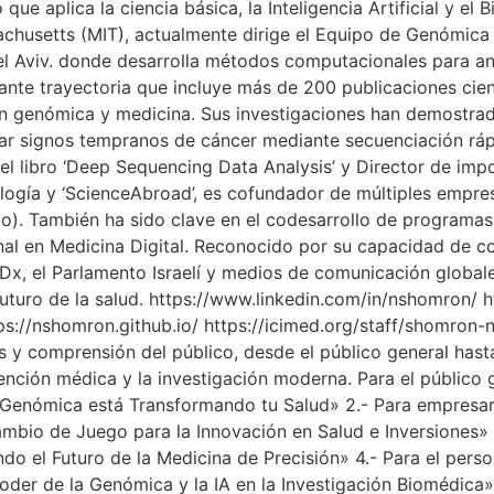
ue aplica la ciencia básica, la Inteligencia Artificial y el 
chusetts (MIT), actualmente dirige el Equipo de Genómica 
el Aviv. donde desarrolla métodos computacionales para an
nte trayectoria que incluye más de 200 publicaciones cient
en genómica y medicina. Sus investigaciones han demostrad
car signos tempranos de cáncer mediante secuenciación rápi
l libro ‘Deep Sequencing Data Analysis’ y Director de imp
cología y ‘ScienceAbroad’, es cofundador de múltiples empre
Bio). También ha sido clave en el codesarrollo de programa
ional en Medicina Digital. Reconocido por su capacidad de 
EDx, el Parlamento Israelí y medios de comunicación globa
futuro de la salud. https://www.linkedin.com/in/nshomron/ ht
ps://nshomron.github.io/ https://icimed.org/staff/shomr
s y comprensión del público, desde el público general has
ención médica y la investigación moderna. Para el público 
nómica está Transformando tu Salud» 2.- Para empresarios
io de Juego para la Innovación en Salud e Inversiones» 3.
do el Futuro de la Medicina de Precisión» 4.- Para el person
er de la Genómica y la IA en la Investigación Biomédica» 