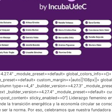
=»4.27.4″ _module_preset=»default» global_colors_info=»{}
e_preset=»default» custom_margin=»|auto||108px||» global
lumn type=»4_4″ _builder_version=»4.27.3″ _module_prese
ext _builder_version=»4.27.4″ _module_preset=»default» c
»post_content» sticky_enabled=»0″] Liderazgo femenino en 
e la transición energética y la economía circular se conso
de ser la norma. Por eso, celebramos que nuestra fundadora