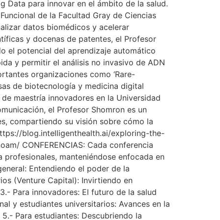
Big Data para innovar en el ámbito de la salud.
Funcional de la Facultad Gray de Ciencias
alizar datos biomédicos y acelerar
íficas y docenas de patentes, el Profesor
o el potencial del aprendizaje automático
da y permitir el análisis no invasivo de ADN
ortantes organizaciones como ‘Rare-
sas de biotecnología y medicina digital
s de maestría innovadores en la Universidad
comunicación, el Profesor Shomron es un
les, compartiendo su visión sobre cómo la
tps://blog.intelligenthealth.ai/exploring-the-
on-noam/ CONFERENCIAS: Cada conferencia
ta profesionales, manteniéndose enfocada en
general: Entendiendo el poder de la
 (Venture Capital): Invirtiendo en
- Para innovadores: El futuro de la salud
al y estudiantes universitarios: Avances en la
5.- Para estudiantes: Descubriendo la