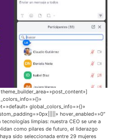
» theme_builder_area=»post_content»]
_colors_info=»{}»
t=»default» global_colors_info=»{}»
ustom_padding=»0px|||||» hover_enabled=»0″
tecnologías limpias: nuestra CEO se une a
lidan como pilares de futuro, el liderazgo
 haya sido seleccionada entre 29 mujeres