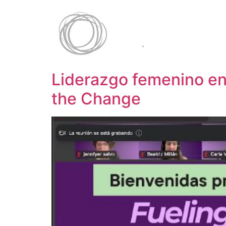
Liderazgo femenino en 
the Change