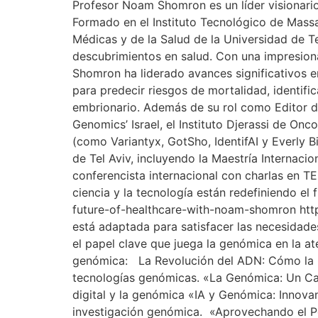
Profesor Noam Shomron es un líder visionario q
Formado en el Instituto Tecnológico de Massa
Médicas y de la Salud de la Universidad de T
descubrimientos en salud. Con una impresiona
Shomron ha liderado avances significativos 
para predecir riesgos de mortalidad, identifi
embrionario. Además de su rol como Editor de
Genomics’ Israel, el Instituto Djerassi de On
(como Variantyx, GotSho, IdentifAI y Everly 
de Tel Aviv, incluyendo la Maestría Internac
conferencista internacional con charlas en T
ciencia y la tecnología están redefiniendo el 
future-of-healthcare-with-noam-shomron htt
está adaptada para satisfacer las necesidade
el papel clave que juega la genómica en la at
genómica: La Revolución del ADN: Cómo la Ge
tecnologías genómicas. «La Genómica: Un Camb
digital y la genómica «IA y Genómica: Innovan
investigación genómica. «Aprovechando el Pod