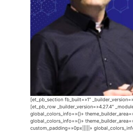
[et_pb_section fb_built=»1″ _builder_version
[et_pb_row _builder_version=»4.27.4″ _modu
global_colors_info=»{}» theme_builder_area=
global_colors_info=»{}» theme_builder_area=
custom_padding=»0px|||||» global_colors_inf