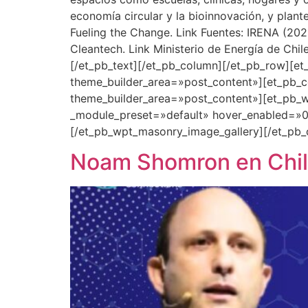
economía circular y la bioinnovación, y plant
Fueling the Change. Link Fuentes: IRENA (20
Cleantech. Link Ministerio de Energía de Chi
[/et_pb_text][/et_pb_column][/et_pb_row][et
theme_builder_area=»post_content»][et_pb_co
theme_builder_area=»post_content»][et_pb_w
_module_preset=»default» hover_enabled=»0″
[/et_pb_wpt_masonry_image_gallery][/et_pb_
Noam Shomron en Chile: