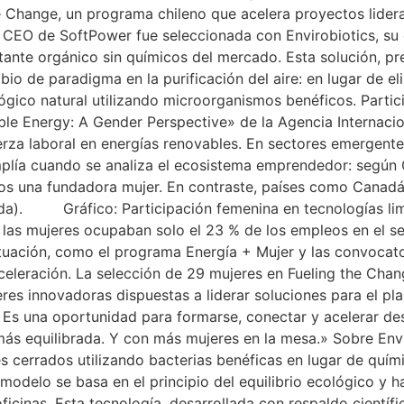
 Change, un programa chileno que acelera proyectos lidera
La CEO de SoftPower fue seleccionada con Envirobiotics, s
ectante orgánico sin químicos del mercado. Esta solución,
bio de paradigma en la purificación del aire: en lugar de 
lógico natural utilizando microorganismos benéficos. Partic
ble Energy: A Gender Perspective» de la Agencia Internaci
uerza laboral en energías renovables. En sectores emergente
plía cuando se analiza el ecosistema emprendedor: según C
enos una fundadora mujer. En contraste, países como Cana
nada). Gráfico: Participación femenina en tecnologías l
, las mujeres ocupaban solo el 23 % de los empleos en el s
situación, como el programa Energía + Mujer y las convocat
eleración. La selección de 29 mujeres en Fueling the Chang
eres innovadoras dispuestas a liderar soluciones para el pl
 Es una oportunidad para formarse, conectar y acelerar d
ás equilibrada. Y con más mujeres en la mesa.» Sobre Envi
es cerrados utilizando bacterias benéficas en lugar de quím
 modelo se basa en el principio del equilibrio ecológico y
icinas. Esta tecnología, desarrollada con respaldo científic