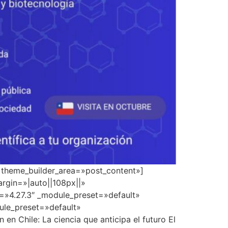
» theme_builder_area=»post_content»]
rgin=»|auto||108px||»
n=»4.27.3″ _module_preset=»default»
dule_preset=»default»
 Chile: La ciencia que anticipa el futuro El