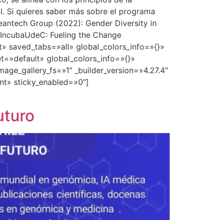
al. Si quieres saber más sobre el programa
eantech Group (2022): Gender Diversity in
nk IncubaUdeC: Fueling the Change
t» saved_tabs=»all» global_colors_info=»{}»
t=»default» global_colors_info=»{}»
ge_gallery_fs=»1″ _builder_version=»4.27.4″
nt» sticky_enabled=»0″]
uturo