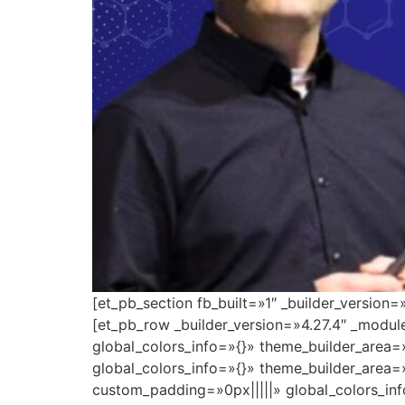
[et_pb_section fb_built=»1″ _builder_version
[et_pb_row _builder_version=»4.27.4″ _modu
global_colors_info=»{}» theme_builder_area=
global_colors_info=»{}» theme_builder_area=
custom_padding=»0px|||||» global_colors_inf