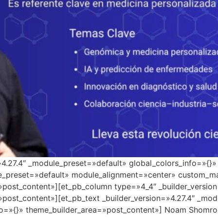
=»4.27.4″ _module_preset=»default» global_colors_info=»{}
le_preset=»default» module_alignment=»center» custom_ma
»post_content»][et_pb_column type=»4_4″ _builder_versio
»post_content»][et_pb_text _builder_version=»4.27.4″ _mo
o=»{}» theme_builder_area=»post_content»] Noam Shomron en