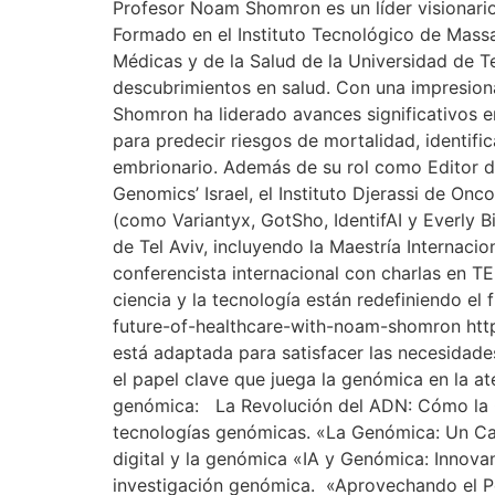
Profesor Noam Shomron es un líder visionario q
Formado en el Instituto Tecnológico de Massa
Médicas y de la Salud de la Universidad de T
descubrimientos en salud. Con una impresiona
Shomron ha liderado avances significativos 
para predecir riesgos de mortalidad, identifi
embrionario. Además de su rol como Editor de
Genomics’ Israel, el Instituto Djerassi de On
(como Variantyx, GotSho, IdentifAI y Everly 
de Tel Aviv, incluyendo la Maestría Internac
conferencista internacional con charlas en T
ciencia y la tecnología están redefiniendo el 
future-of-healthcare-with-noam-shomron htt
está adaptada para satisfacer las necesidade
el papel clave que juega la genómica en la at
genómica: La Revolución del ADN: Cómo la Ge
tecnologías genómicas. «La Genómica: Un Camb
digital y la genómica «IA y Genómica: Innovan
investigación genómica. «Aprovechando el Pod