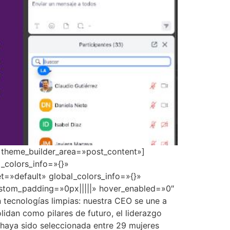
» theme_builder_area=»post_content»]
_colors_info=»{}»
t=»default» global_colors_info=»{}»
ustom_padding=»0px|||||» hover_enabled=»0″
tecnologías limpias: nuestra CEO se une a
lidan como pilares de futuro, el liderazgo
 haya sido seleccionada entre 29 mujeres