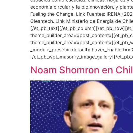
economía circular y la bioinnovación, y plant
Fueling the Change. Link Fuentes: IRENA (20
Cleantech. Link Ministerio de Energía de Chi
[/et_pb_text][/et_pb_column][/et_pb_row][et
theme_builder_area=»post_content»][et_pb_co
theme_builder_area=»post_content»][et_pb_w
_module_preset=»default» hover_enabled=»0″
[/et_pb_wpt_masonry_image_gallery][/et_pb_
Noam Shomron en Chile: