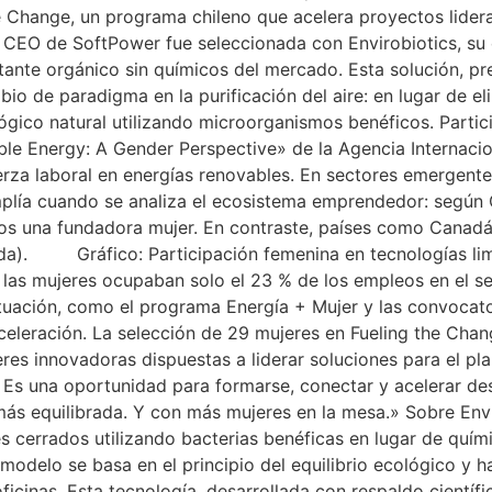
 Change, un programa chileno que acelera proyectos lidera
La CEO de SoftPower fue seleccionada con Envirobiotics, s
ectante orgánico sin químicos del mercado. Esta solución,
bio de paradigma en la purificación del aire: en lugar de 
lógico natural utilizando microorganismos benéficos. Partic
ble Energy: A Gender Perspective» de la Agencia Internaci
uerza laboral en energías renovables. En sectores emergente
plía cuando se analiza el ecosistema emprendedor: según C
enos una fundadora mujer. En contraste, países como Cana
nada). Gráfico: Participación femenina en tecnologías l
, las mujeres ocupaban solo el 23 % de los empleos en el s
situación, como el programa Energía + Mujer y las convocat
eleración. La selección de 29 mujeres en Fueling the Chang
eres innovadoras dispuestas a liderar soluciones para el pl
 Es una oportunidad para formarse, conectar y acelerar d
ás equilibrada. Y con más mujeres en la mesa.» Sobre Envi
es cerrados utilizando bacterias benéficas en lugar de quím
 modelo se basa en el principio del equilibrio ecológico y
icinas. Esta tecnología, desarrollada con respaldo científic