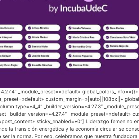
=»4.27.4″ _module_preset=»default» global_colors_info=»{}
e_preset=»default» custom_margin=»|auto||108px||» global
lumn type=»4_4″ _builder_version=»4.27.3″ _module_prese
ext _builder_version=»4.27.4″ _module_preset=»default» c
»post_content» sticky_enabled=»0″] Liderazgo femenino en 
e la transición energética y la economía circular se conso
de ser la norma. Por eso, celebramos que nuestra fundadora