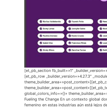
[et_pb_section fb_built=»1″ _builder_version
[et_pb_row _builder_version=»4.27.3″ _modul
theme_builder_area=»post_content»][et_pb_co
theme_builder_area=»post_content»][et_pb_t
global_colors_info=»{}» theme_builder_area=
Fueling the Change En un contexto global dond
femenino en estas industrias aún está lejos 