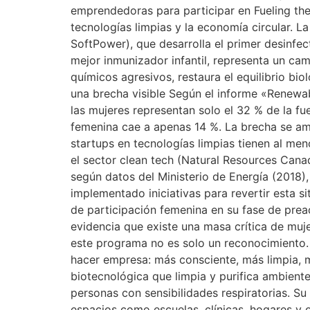
emprendedoras para participar en Fueling the
tecnologías limpias y la economía circular. 
SoftPower), que desarrolla el primer desinf
mejor inmunizador infantil, representa un cam
químicos agresivos, restaura el equilibrio bio
una brecha visible Según el informe «Renewa
las mujeres representan solo el 32 % de la f
femenina cae a apenas 14 %. La brecha se am
startups en tecnologías limpias tienen al m
el sector clean tech (Natural Resources Ca
según datos del Ministerio de Energía (2018)
implementado iniciativas para revertir esta 
de participación femenina en su fase de preac
evidencia que existe una masa crítica de muj
este programa no es solo un reconocimiento.
hacer empresa: más consciente, más limpia, m
biotecnológica que limpia y purifica ambient
personas con sensibilidades respiratorias. Su
espacios como escuelas, clínicas, hogares y of