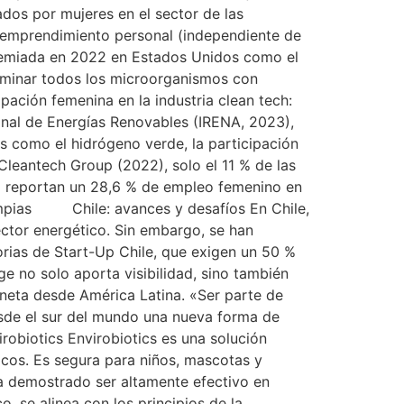
dos por mujeres en el sector de las
u emprendimiento personal (independiente de
 premiada en 2022 en Estados Unidos como el
eliminar todos los microorganismos con
ipación femenina en la industria clean tech:
onal de Energías Renovables (IRENA, 2023),
s como el hidrógeno verde, la participación
leantech Group (2022), solo el 11 % de las
dá reportan un 28,6 % de empleo femenino en
impias Chile: avances y desafíos En Chile,
ector energético. Sin embargo, se han
orias de Start-Up Chile, que exigen un 50 %
e no solo aporta visibilidad, sino también
aneta desde América Latina. «Ser parte de
esde el sur del mundo una nueva forma de
robiotics Envirobiotics es una solución
icos. Es segura para niños, mascotas y
 ha demostrado ser altamente efectivo en
o, se alinea con los principios de la