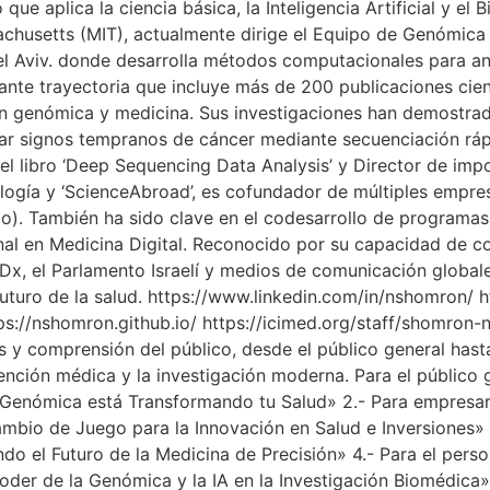
ue aplica la ciencia básica, la Inteligencia Artificial y el 
chusetts (MIT), actualmente dirige el Equipo de Genómica 
el Aviv. donde desarrolla métodos computacionales para an
nte trayectoria que incluye más de 200 publicaciones cient
en genómica y medicina. Sus investigaciones han demostrad
car signos tempranos de cáncer mediante secuenciación rápi
l libro ‘Deep Sequencing Data Analysis’ y Director de imp
cología y ‘ScienceAbroad’, es cofundador de múltiples empre
Bio). También ha sido clave en el codesarrollo de programa
ional en Medicina Digital. Reconocido por su capacidad de 
EDx, el Parlamento Israelí y medios de comunicación globa
futuro de la salud. https://www.linkedin.com/in/nshomron/ ht
ps://nshomron.github.io/ https://icimed.org/staff/shomr
s y comprensión del público, desde el público general has
ención médica y la investigación moderna. Para el público 
nómica está Transformando tu Salud» 2.- Para empresarios
io de Juego para la Innovación en Salud e Inversiones» 3.
do el Futuro de la Medicina de Precisión» 4.- Para el person
er de la Genómica y la IA en la Investigación Biomédica» 