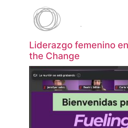
Liderazgo femenino en 
the Change