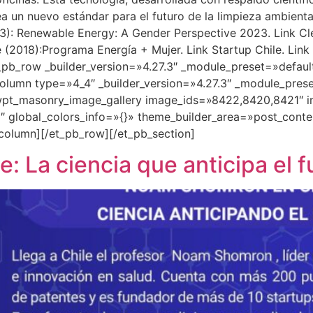
ea un nuevo estándar para el futuro de la limpieza ambient
23): Renewable Energy: A Gender Perspective 2023. Link Cl
le (2018):Programa Energía + Mujer. Link Startup Chile. Li
_pb_row _builder_version=»4.27.3″ _module_preset=»defaul
lumn type=»4_4″ _builder_version=»4.27.3″ _module_prese
pt_masonry_image_gallery image_ids=»8422,8420,8421″ ima
 global_colors_info=»{}» theme_builder_area=»post_conte
column][/et_pb_row][/et_pb_section]
 La ciencia que anticipa el f