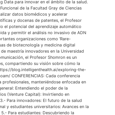
Big Data para innovar en el ámbito de la salud.
Funcional de la Facultad Gray de Ciencias
alizar datos biomédicos y acelerar
íficas y docenas de patentes, el Profesor
o el potencial del aprendizaje automático
da y permitir el análisis no invasivo de ADN
ortantes organizaciones como ‘Rare-
sas de biotecnología y medicina digital
s de maestría innovadores en la Universidad
comunicación, el Profesor Shomron es un
les, compartiendo su visión sobre cómo la
tps://blog.intelligenthealth.ai/exploring-the-
on-noam/ CONFERENCIAS: Cada conferencia
ta profesionales, manteniéndose enfocada en
general: Entendiendo el poder de la
 (Venture Capital): Invirtiendo en
- Para innovadores: El futuro de la salud
al y estudiantes universitarios: Avances en la
5.- Para estudiantes: Descubriendo la