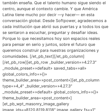
también enseña. Que el talento humano sigue siendo el
centro, aunque el contexto cambie. Y que América
Latina tiene mucho por decir —y hacer— en esta
conversación global. Desde Softpower, agradecemos a
cada institución que abrió sus puertas y a todos los que
se sentaron a escuchar, preguntar y desafiar ideas.
Porque lo que necesitamos hoy son espacios reales
para pensar en serio y juntos, sobre el futuro que
queremos construir para nuestras organizaciones y
comunidades. [/et_pb_text][/et_pb_column]
[/et_pb_row][et_pb_row _builder_version=»4.27.3″
_module_preset=»default» saved_tabs=»all»
global_colors_info=»{}»
theme_builder_area=»post_content»][et_pb_column
type=»4_4″ _builder_version=»4.27.3″
_module_preset=»default» global_colors_info=»{}»
theme_builder_area=»post_content»]
[et_pb_wpt_masonry_image_gallery
image_ids=»8120,8119,8118″ image_gallery_fs=»1″