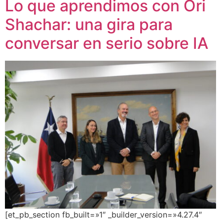
Lo que aprendimos con Ori
Shachar: una gira para
conversar en serio sobre IA
[et_pb_section fb_built=»1″ _builder_version=»4.27.4″