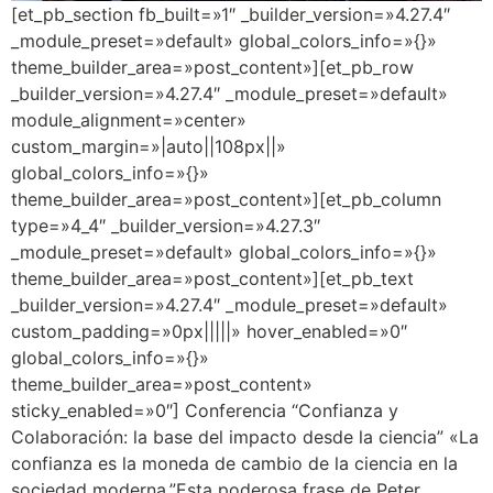
[et_pb_section fb_built=»1″ _builder_version=»4.27.4″
_module_preset=»default» global_colors_info=»{}»
theme_builder_area=»post_content»][et_pb_row
_builder_version=»4.27.4″ _module_preset=»default»
module_alignment=»center»
custom_margin=»|auto||108px||»
global_colors_info=»{}»
theme_builder_area=»post_content»][et_pb_column
type=»4_4″ _builder_version=»4.27.3″
_module_preset=»default» global_colors_info=»{}»
theme_builder_area=»post_content»][et_pb_text
_builder_version=»4.27.4″ _module_preset=»default»
custom_padding=»0px|||||» hover_enabled=»0″
global_colors_info=»{}»
theme_builder_area=»post_content»
sticky_enabled=»0″] Conferencia “Confianza y
Colaboración: la base del impacto desde la ciencia” «La
confianza es la moneda de cambio de la ciencia en la
sociedad moderna.”Esta poderosa frase de Peter