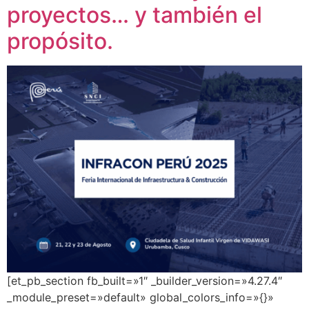
proyectos… y también el
propósito.
[et_pb_section fb_built=»1″ _builder_version=»4.27.4″
_module_preset=»default» global_colors_info=»{}»