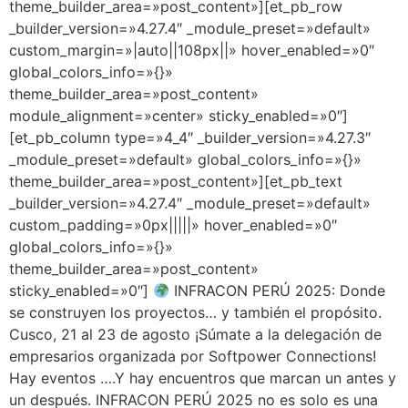
theme_builder_area=»post_content»][et_pb_row
_builder_version=»4.27.4″ _module_preset=»default»
custom_margin=»|auto||108px||» hover_enabled=»0″
global_colors_info=»{}»
theme_builder_area=»post_content»
module_alignment=»center» sticky_enabled=»0″]
[et_pb_column type=»4_4″ _builder_version=»4.27.3″
_module_preset=»default» global_colors_info=»{}»
theme_builder_area=»post_content»][et_pb_text
_builder_version=»4.27.4″ _module_preset=»default»
custom_padding=»0px|||||» hover_enabled=»0″
global_colors_info=»{}»
theme_builder_area=»post_content»
sticky_enabled=»0″]
INFRACON PERÚ 2025: Donde
se construyen los proyectos… y también el propósito.
Cusco, 21 al 23 de agosto ¡Súmate a la delegación de
empresarios organizada por Softpower Connections!
Hay eventos ….Y hay encuentros que marcan un antes y
un después. INFRACON PERÚ 2025 no es solo es una