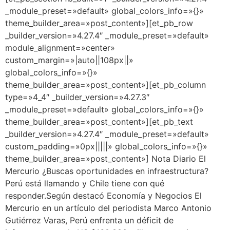
_module_preset=»default» global_colors_info=»{}»
theme_builder_area=»post_content»][et_pb_row
_builder_version=»4.27.4″ _module_preset=»default»
module_alignment=»center»
custom_margin=»|auto||108px||»
global_colors_info=»{}»
theme_builder_area=»post_content»][et_pb_column
type=»4_4″ _builder_version=»4.27.3″
_module_preset=»default» global_colors_info=»{}»
theme_builder_area=»post_content»][et_pb_text
_builder_version=»4.27.4″ _module_preset=»default»
custom_padding=»0px|||||» global_colors_info=»{}»
theme_builder_area=»post_content»] Nota Diario El
Mercurio ¿Buscas oportunidades en infraestructura?
Perú está llamando y Chile tiene con qué
responder.Según destacó Economía y Negocios El
Mercurio en un artículo del periodista Marco Antonio
Gutiérrez Varas, Perú enfrenta un déficit de