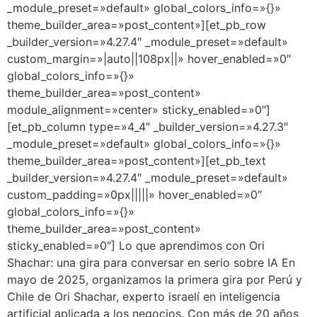
_module_preset=»default» global_colors_info=»{}»
theme_builder_area=»post_content»][et_pb_row
_builder_version=»4.27.4″ _module_preset=»default»
custom_margin=»|auto||108px||» hover_enabled=»0″
global_colors_info=»{}»
theme_builder_area=»post_content»
module_alignment=»center» sticky_enabled=»0″]
[et_pb_column type=»4_4″ _builder_version=»4.27.3″
_module_preset=»default» global_colors_info=»{}»
theme_builder_area=»post_content»][et_pb_text
_builder_version=»4.27.4″ _module_preset=»default»
custom_padding=»0px|||||» hover_enabled=»0″
global_colors_info=»{}»
theme_builder_area=»post_content»
sticky_enabled=»0″] Lo que aprendimos con Ori
Shachar: una gira para conversar en serio sobre IA En
mayo de 2025, organizamos la primera gira por Perú y
Chile de Ori Shachar, experto israelí en inteligencia
artificial aplicada a los negocios. Con más de 20 años