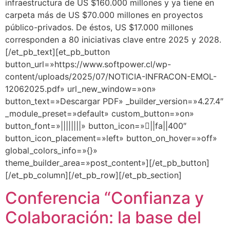
infraestructura de US $160.000 millones y ya tiene en
carpeta más de US $70.000 millones en proyectos
público-privados. De éstos, US $17.000 millones
corresponden a 80 iniciativas clave entre 2025 y 2028.
[/et_pb_text][et_pb_button
button_url=»https://www.softpower.cl/wp-
content/uploads/2025/07/NOTICIA-INFRACON-EMOL-
12062025.pdf» url_new_window=»on»
button_text=»Descargar PDF» _builder_version=»4.27.4″
_module_preset=»default» custom_button=»on»
button_font=»||||||||» button_icon=»||fa||400″
button_icon_placement=»left» button_on_hover=»off»
global_colors_info=»{}»
theme_builder_area=»post_content»][/et_pb_button]
[/et_pb_column][/et_pb_row][/et_pb_section]
Conferencia “Confianza y
Colaboración: la base del