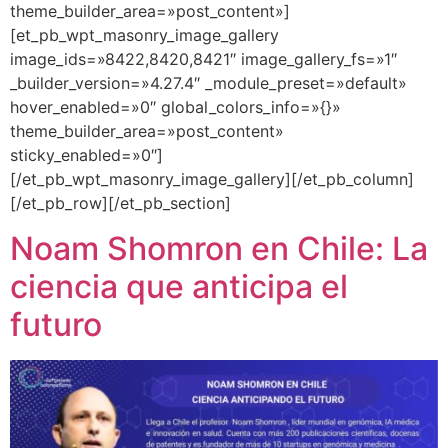
theme_builder_area=»post_content»]
[et_pb_wpt_masonry_image_gallery
image_ids=»8422,8420,8421″ image_gallery_fs=»1″
_builder_version=»4.27.4″ _module_preset=»default»
hover_enabled=»0″ global_colors_info=»{}»
theme_builder_area=»post_content»
sticky_enabled=»0″]
[/et_pb_wpt_masonry_image_gallery][/et_pb_column]
[/et_pb_row][/et_pb_section]
Noam Shomron en Chile: La
ciencia que anticipa el
futuro