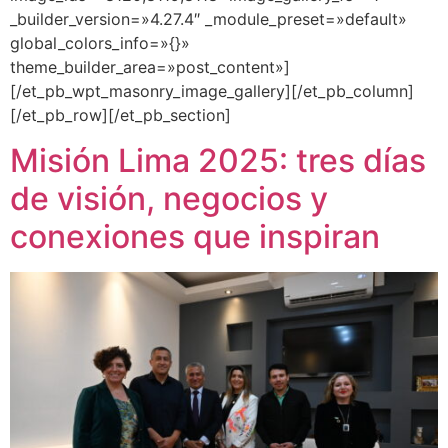
_builder_version=»4.27.4″ _module_preset=»default»
global_colors_info=»{}»
theme_builder_area=»post_content»]
[/et_pb_wpt_masonry_image_gallery][/et_pb_column]
[/et_pb_row][/et_pb_section]
Misión Lima 2025: tres días
de visión, negocios y
conexiones que inspiran