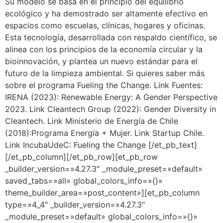
Su modelo se basa en el principio del equilibrio
ecológico y ha demostrado ser altamente efectivo en
espacios como escuelas, clínicas, hogares y oficinas.
Esta tecnología, desarrollada con respaldo científico, se
alinea con los principios de la economía circular y la
bioinnovación, y plantea un nuevo estándar para el
futuro de la limpieza ambiental. Si quieres saber más
sobre el programa Fueling the Change. Link Fuentes:
IRENA (2023): Renewable Energy: A Gender Perspective
2023. Link Cleantech Group (2022): Gender Diversity in
Cleantech. Link Ministerio de Energía de Chile
(2018):Programa Energía + Mujer. Link Startup Chile.
Link IncubaUdeC: Fueling the Change [/et_pb_text]
[/et_pb_column][/et_pb_row][et_pb_row
_builder_version=»4.27.3″ _module_preset=»default»
saved_tabs=»all» global_colors_info=»{}»
theme_builder_area=»post_content»][et_pb_column
type=»4_4″ _builder_version=»4.27.3″
_module_preset=»default» global_colors_info=»{}»