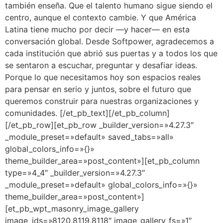
también enseña. Que el talento humano sigue siendo el
centro, aunque el contexto cambie. Y que América
Latina tiene mucho por decir —y hacer— en esta
conversación global. Desde Softpower, agradecemos a
cada institución que abrió sus puertas y a todos los que
se sentaron a escuchar, preguntar y desafiar ideas.
Porque lo que necesitamos hoy son espacios reales
para pensar en serio y juntos, sobre el futuro que
queremos construir para nuestras organizaciones y
comunidades. [/et_pb_text][/et_pb_column]
[/et_pb_row][et_pb_row _builder_version=»4.27.3″
_module_preset=»default» saved_tabs=»all»
global_colors_info=»{}»
theme_builder_area=»post_content»][et_pb_column
type=»4_4″ _builder_version=»4.27.3″
_module_preset=»default» global_colors_info=»{}»
theme_builder_area=»post_content»]
[et_pb_wpt_masonry_image_gallery
image_ids=»8120,8119,8118″ image_gallery_fs=»1″