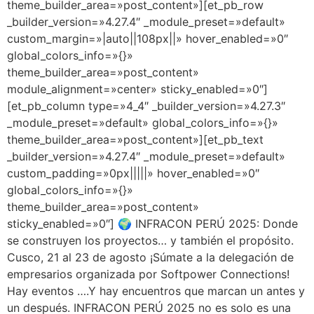
theme_builder_area=»post_content»][et_pb_row
_builder_version=»4.27.4″ _module_preset=»default»
custom_margin=»|auto||108px||» hover_enabled=»0″
global_colors_info=»{}»
theme_builder_area=»post_content»
module_alignment=»center» sticky_enabled=»0″]
[et_pb_column type=»4_4″ _builder_version=»4.27.3″
_module_preset=»default» global_colors_info=»{}»
theme_builder_area=»post_content»][et_pb_text
_builder_version=»4.27.4″ _module_preset=»default»
custom_padding=»0px|||||» hover_enabled=»0″
global_colors_info=»{}»
theme_builder_area=»post_content»
sticky_enabled=»0″] 🌍 INFRACON PERÚ 2025: Donde
se construyen los proyectos… y también el propósito.
Cusco, 21 al 23 de agosto ¡Súmate a la delegación de
empresarios organizada por Softpower Connections!
Hay eventos ….Y hay encuentros que marcan un antes y
un después. INFRACON PERÚ 2025 no es solo es una