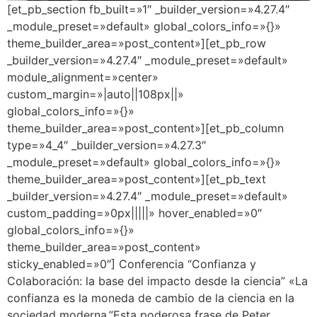
[et_pb_section fb_built=»1″ _builder_version=»4.27.4″
_module_preset=»default» global_colors_info=»{}»
theme_builder_area=»post_content»][et_pb_row
_builder_version=»4.27.4″ _module_preset=»default»
module_alignment=»center»
custom_margin=»|auto||108px||»
global_colors_info=»{}»
theme_builder_area=»post_content»][et_pb_column
type=»4_4″ _builder_version=»4.27.3″
_module_preset=»default» global_colors_info=»{}»
theme_builder_area=»post_content»][et_pb_text
_builder_version=»4.27.4″ _module_preset=»default»
custom_padding=»0px|||||» hover_enabled=»0″
global_colors_info=»{}»
theme_builder_area=»post_content»
sticky_enabled=»0″] Conferencia “Confianza y
Colaboración: la base del impacto desde la ciencia” «La
confianza es la moneda de cambio de la ciencia en la
sociedad moderna.”Esta poderosa frase de Peter