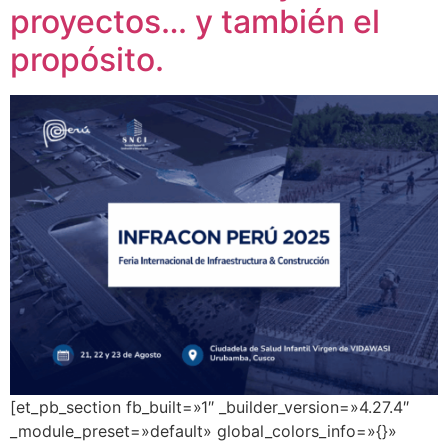
proyectos… y también el
propósito.
[et_pb_section fb_built=»1″ _builder_version=»4.27.4″
_module_preset=»default» global_colors_info=»{}»