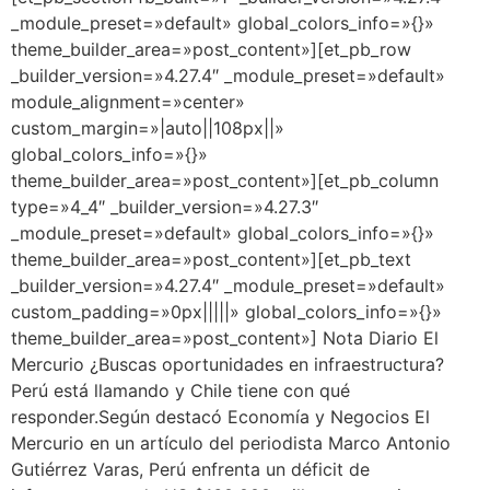
_module_preset=»default» global_colors_info=»{}»
theme_builder_area=»post_content»][et_pb_row
_builder_version=»4.27.4″ _module_preset=»default»
module_alignment=»center»
custom_margin=»|auto||108px||»
global_colors_info=»{}»
theme_builder_area=»post_content»][et_pb_column
type=»4_4″ _builder_version=»4.27.3″
_module_preset=»default» global_colors_info=»{}»
theme_builder_area=»post_content»][et_pb_text
_builder_version=»4.27.4″ _module_preset=»default»
custom_padding=»0px|||||» global_colors_info=»{}»
theme_builder_area=»post_content»] Nota Diario El
Mercurio ¿Buscas oportunidades en infraestructura?
Perú está llamando y Chile tiene con qué
responder.Según destacó Economía y Negocios El
Mercurio en un artículo del periodista Marco Antonio
Gutiérrez Varas, Perú enfrenta un déficit de