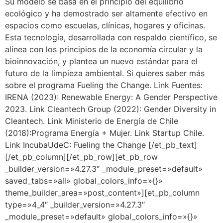
Su modelo se basa en el principio del equilibrio
ecológico y ha demostrado ser altamente efectivo en
espacios como escuelas, clínicas, hogares y oficinas.
Esta tecnología, desarrollada con respaldo científico, se
alinea con los principios de la economía circular y la
bioinnovación, y plantea un nuevo estándar para el
futuro de la limpieza ambiental. Si quieres saber más
sobre el programa Fueling the Change. Link Fuentes:
IRENA (2023): Renewable Energy: A Gender Perspective
2023. Link Cleantech Group (2022): Gender Diversity in
Cleantech. Link Ministerio de Energía de Chile
(2018):Programa Energía + Mujer. Link Startup Chile.
Link IncubaUdeC: Fueling the Change [/et_pb_text]
[/et_pb_column][/et_pb_row][et_pb_row
_builder_version=»4.27.3″ _module_preset=»default»
saved_tabs=»all» global_colors_info=»{}»
theme_builder_area=»post_content»][et_pb_column
type=»4_4″ _builder_version=»4.27.3″
_module_preset=»default» global_colors_info=»{}»