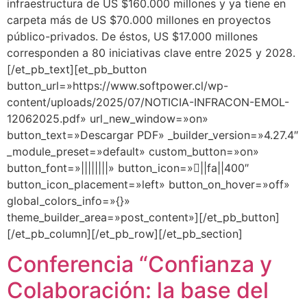
infraestructura de US $160.000 millones y ya tiene en
carpeta más de US $70.000 millones en proyectos
público-privados. De éstos, US $17.000 millones
corresponden a 80 iniciativas clave entre 2025 y 2028.
[/et_pb_text][et_pb_button
button_url=»https://www.softpower.cl/wp-
content/uploads/2025/07/NOTICIA-INFRACON-EMOL-
12062025.pdf» url_new_window=»on»
button_text=»Descargar PDF» _builder_version=»4.27.4″
_module_preset=»default» custom_button=»on»
button_font=»||||||||» button_icon=»||fa||400″
button_icon_placement=»left» button_on_hover=»off»
global_colors_info=»{}»
theme_builder_area=»post_content»][/et_pb_button]
[/et_pb_column][/et_pb_row][/et_pb_section]
Conferencia “Confianza y
Colaboración: la base del