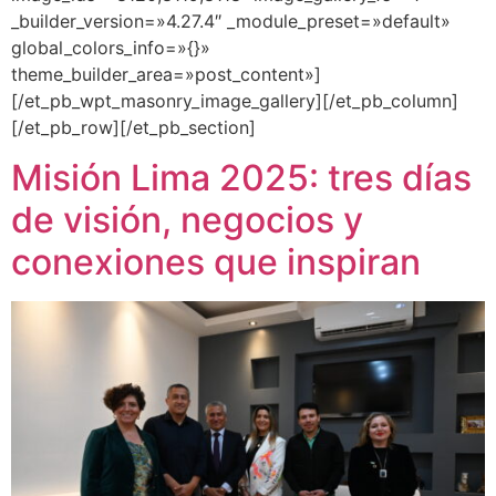
_builder_version=»4.27.4″ _module_preset=»default»
global_colors_info=»{}»
theme_builder_area=»post_content»]
[/et_pb_wpt_masonry_image_gallery][/et_pb_column]
[/et_pb_row][/et_pb_section]
Misión Lima 2025: tres días
de visión, negocios y
conexiones que inspiran