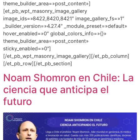
theme_builder_area=»post_content»]
[et_pb_wpt_masonry_image_gallery
image_ids=»8422,8420,8421″ image_gallery_fs=»1″
_builder_version=»4.27.4″ _module_preset=»default»
hover_enabled=»0″ global_colors_info=»{}»
theme_builder_area=»post_content»
sticky_enabled=»0″]
[/et_pb_wpt_masonry_image_gallery][/et_pb_column]
[/et_pb_row][/et_pb_section]
Noam Shomron en Chile: La
ciencia que anticipa el
futuro