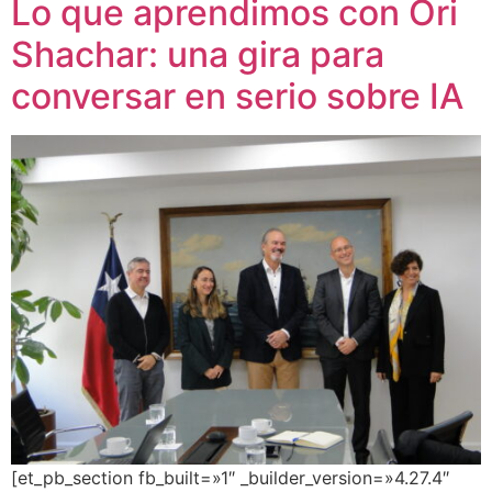
Lo que aprendimos con Ori
Shachar: una gira para
conversar en serio sobre IA
[et_pb_section fb_built=»1″ _builder_version=»4.27.4″