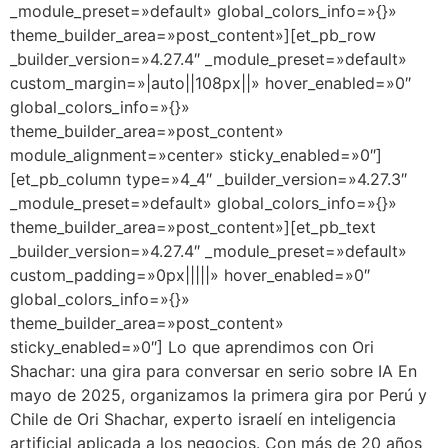
_module_preset=»default» global_colors_info=»{}»
theme_builder_area=»post_content»][et_pb_row
_builder_version=»4.27.4″ _module_preset=»default»
custom_margin=»|auto||108px||» hover_enabled=»0″
global_colors_info=»{}»
theme_builder_area=»post_content»
module_alignment=»center» sticky_enabled=»0″]
[et_pb_column type=»4_4″ _builder_version=»4.27.3″
_module_preset=»default» global_colors_info=»{}»
theme_builder_area=»post_content»][et_pb_text
_builder_version=»4.27.4″ _module_preset=»default»
custom_padding=»0px|||||» hover_enabled=»0″
global_colors_info=»{}»
theme_builder_area=»post_content»
sticky_enabled=»0″] Lo que aprendimos con Ori
Shachar: una gira para conversar en serio sobre IA En
mayo de 2025, organizamos la primera gira por Perú y
Chile de Ori Shachar, experto israelí en inteligencia
artificial aplicada a los negocios. Con más de 20 años