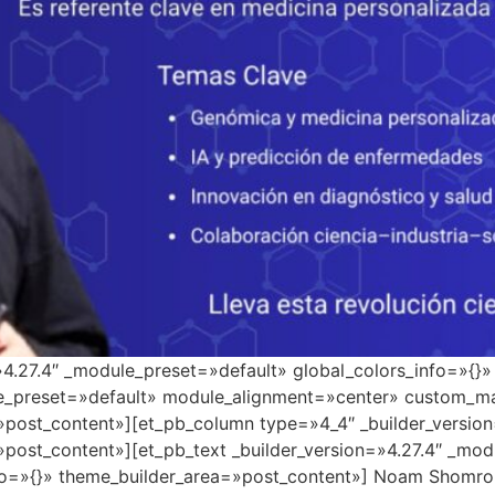
=»4.27.4″ _module_preset=»default» global_colors_info=»{}
le_preset=»default» module_alignment=»center» custom_ma
»post_content»][et_pb_column type=»4_4″ _builder_versio
»post_content»][et_pb_text _builder_version=»4.27.4″ _mo
o=»{}» theme_builder_area=»post_content»] Noam Shomron en