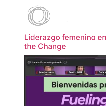
Liderazgo femenino en 
the Change