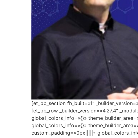
[et_pb_section fb_built=»1″ _builder_version
[et_pb_row _builder_version=»4.27.4″ _modu
global_colors_info=»{}» theme_builder_area=
global_colors_info=»{}» theme_builder_area=
custom_padding=»0px|||||» global_colors_inf