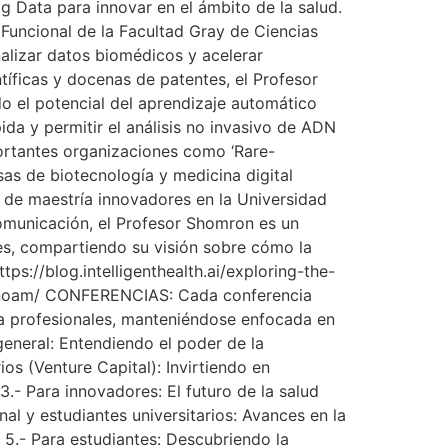
Big Data para innovar en el ámbito de la salud.
Funcional de la Facultad Gray de Ciencias
alizar datos biomédicos y acelerar
íficas y docenas de patentes, el Profesor
o el potencial del aprendizaje automático
da y permitir el análisis no invasivo de ADN
ortantes organizaciones como ‘Rare-
sas de biotecnología y medicina digital
s de maestría innovadores en la Universidad
comunicación, el Profesor Shomron es un
les, compartiendo su visión sobre cómo la
tps://blog.intelligenthealth.ai/exploring-the-
on-noam/ CONFERENCIAS: Cada conferencia
ta profesionales, manteniéndose enfocada en
general: Entendiendo el poder de la
 (Venture Capital): Invirtiendo en
- Para innovadores: El futuro de la salud
al y estudiantes universitarios: Avances en la
5.- Para estudiantes: Descubriendo la