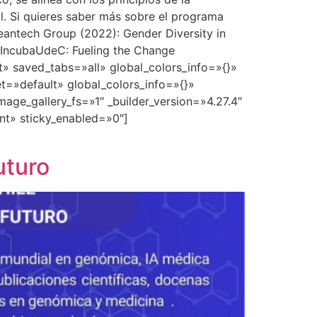
al. Si quieres saber más sobre el programa
eantech Group (2022): Gender Diversity in
nk IncubaUdeC: Fueling the Change
t» saved_tabs=»all» global_colors_info=»{}»
t=»default» global_colors_info=»{}»
ge_gallery_fs=»1″ _builder_version=»4.27.4″
nt» sticky_enabled=»0″]
uturo