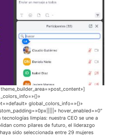
» theme_builder_area=»post_content»]
_colors_info=»{}»
t=»default» global_colors_info=»{}»
ustom_padding=»0px|||||» hover_enabled=»0″
tecnologías limpias: nuestra CEO se une a
lidan como pilares de futuro, el liderazgo
 haya sido seleccionada entre 29 mujeres