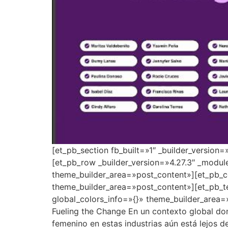
[et_pb_section fb_built=»1″ _builder_version
[et_pb_row _builder_version=»4.27.3″ _modul
theme_builder_area=»post_content»][et_pb_co
theme_builder_area=»post_content»][et_pb_t
global_colors_info=»{}» theme_builder_area=
Fueling the Change En un contexto global dond
femenino en estas industrias aún está lejos 