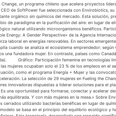
 Change, un programa chileno que acelera proyectos lidera
La CEO de SoftPower fue seleccionada con Envirobiotics, s
ectante orgánico sin químicos del mercado. Esta solución,
bio de paradigma en la purificación del aire: en lugar de 
lógico natural utilizando microorganismos benéficos. Partic
ble Energy: A Gender Perspective» de la Agencia Internaci
uerza laboral en energías renovables. En sectores emergente
plía cuando se analiza el ecosistema emprendedor: según C
enos una fundadora mujer. En contraste, países como Cana
nada). Gráfico: Participación femenina en tecnologías l
, las mujeres ocupaban solo el 23 % de los empleos en el s
situación, como el programa Energía + Mujer y las convocat
eleración. La selección de 29 mujeres en Fueling the Chang
eres innovadoras dispuestas a liderar soluciones para el pl
 Es una oportunidad para formarse, conectar y acelerar d
ás equilibrada. Y con más mujeres en la mesa.» Sobre Envi
es cerrados utilizando bacterias benéficas en lugar de quím
 modelo se basa en el principio del equilibrio ecológico y
icinas. Esta tecnología, desarrollada con respaldo científic