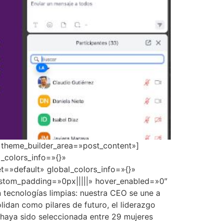
» theme_builder_area=»post_content»]
_colors_info=»{}»
t=»default» global_colors_info=»{}»
ustom_padding=»0px|||||» hover_enabled=»0″
tecnologías limpias: nuestra CEO se une a
lidan como pilares de futuro, el liderazgo
 haya sido seleccionada entre 29 mujeres