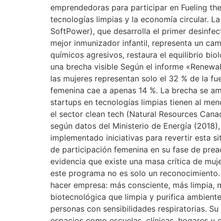
emprendedoras para participar en Fueling the
tecnologías limpias y la economía circular. 
SoftPower), que desarrolla el primer desinf
mejor inmunizador infantil, representa un cam
químicos agresivos, restaura el equilibrio bio
una brecha visible Según el informe «Renewa
las mujeres representan solo el 32 % de la f
femenina cae a apenas 14 %. La brecha se am
startups en tecnologías limpias tienen al m
el sector clean tech (Natural Resources Ca
según datos del Ministerio de Energía (2018)
implementado iniciativas para revertir esta 
de participación femenina en su fase de preac
evidencia que existe una masa crítica de muj
este programa no es solo un reconocimiento.
hacer empresa: más consciente, más limpia, m
biotecnológica que limpia y purifica ambient
personas con sensibilidades respiratorias. Su
espacios como escuelas, clínicas, hogares y of