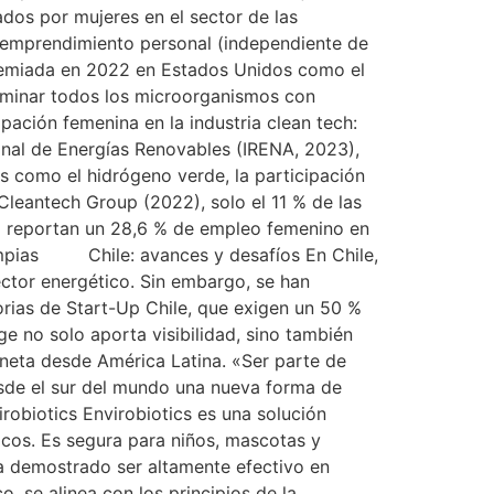
dos por mujeres en el sector de las
u emprendimiento personal (independiente de
 premiada en 2022 en Estados Unidos como el
eliminar todos los microorganismos con
ipación femenina en la industria clean tech:
onal de Energías Renovables (IRENA, 2023),
s como el hidrógeno verde, la participación
leantech Group (2022), solo el 11 % de las
dá reportan un 28,6 % de empleo femenino en
impias Chile: avances y desafíos En Chile,
ector energético. Sin embargo, se han
orias de Start-Up Chile, que exigen un 50 %
e no solo aporta visibilidad, sino también
aneta desde América Latina. «Ser parte de
esde el sur del mundo una nueva forma de
robiotics Envirobiotics es una solución
icos. Es segura para niños, mascotas y
 ha demostrado ser altamente efectivo en
o, se alinea con los principios de la