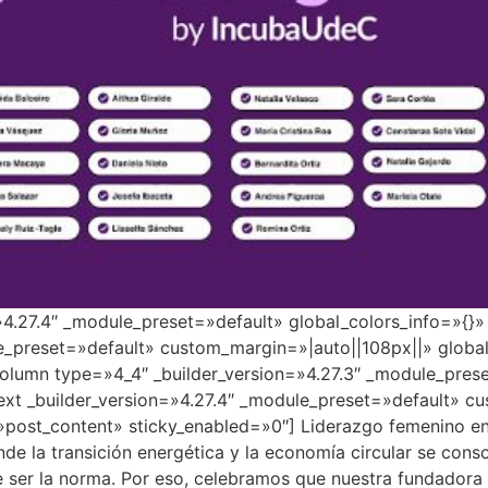
=»4.27.4″ _module_preset=»default» global_colors_info=»{}
e_preset=»default» custom_margin=»|auto||108px||» global
lumn type=»4_4″ _builder_version=»4.27.3″ _module_prese
ext _builder_version=»4.27.4″ _module_preset=»default» c
»post_content» sticky_enabled=»0″] Liderazgo femenino en 
e la transición energética y la economía circular se conso
de ser la norma. Por eso, celebramos que nuestra fundadora