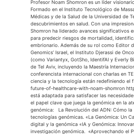
Profesor Noam Shomron es un líder visionario q
Formado en el Instituto Tecnológico de Massa
Médicas y de la Salud de la Universidad de T
descubrimientos en salud. Con una impresiona
Shomron ha liderado avances significativos 
para predecir riesgos de mortalidad, identifi
embrionario. Además de su rol como Editor de
Genomics’ Israel, el Instituto Djerassi de On
(como Variantyx, GotSho, IdentifAI y Everly 
de Tel Aviv, incluyendo la Maestría Internac
conferencista internacional con charlas en T
ciencia y la tecnología están redefiniendo el 
future-of-healthcare-with-noam-shomron htt
está adaptada para satisfacer las necesidade
el papel clave que juega la genómica en la at
genómica: La Revolución del ADN: Cómo la Ge
tecnologías genómicas. «La Genómica: Un Camb
digital y la genómica «IA y Genómica: Innovan
investigación genómica. «Aprovechando el Pod