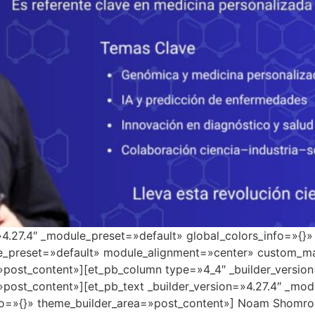
=»4.27.4″ _module_preset=»default» global_colors_info=»{}
le_preset=»default» module_alignment=»center» custom_ma
»post_content»][et_pb_column type=»4_4″ _builder_versio
»post_content»][et_pb_text _builder_version=»4.27.4″ _mo
o=»{}» theme_builder_area=»post_content»] Noam Shomron en