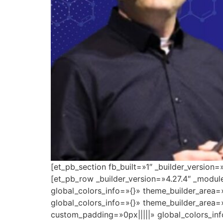
[et_pb_section fb_built=»1″ _builder_version
[et_pb_row _builder_version=»4.27.4″ _modu
global_colors_info=»{}» theme_builder_area=
global_colors_info=»{}» theme_builder_area=
custom_padding=»0px|||||» global_colors_inf