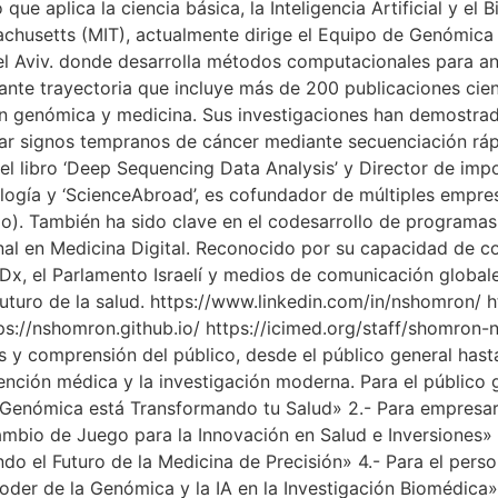
ue aplica la ciencia básica, la Inteligencia Artificial y el 
chusetts (MIT), actualmente dirige el Equipo de Genómica 
el Aviv. donde desarrolla métodos computacionales para an
nte trayectoria que incluye más de 200 publicaciones cient
en genómica y medicina. Sus investigaciones han demostrad
car signos tempranos de cáncer mediante secuenciación rápi
l libro ‘Deep Sequencing Data Analysis’ y Director de imp
cología y ‘ScienceAbroad’, es cofundador de múltiples empre
Bio). También ha sido clave en el codesarrollo de programa
ional en Medicina Digital. Reconocido por su capacidad de 
EDx, el Parlamento Israelí y medios de comunicación globa
futuro de la salud. https://www.linkedin.com/in/nshomron/ ht
ps://nshomron.github.io/ https://icimed.org/staff/shomr
s y comprensión del público, desde el público general has
ención médica y la investigación moderna. Para el público 
nómica está Transformando tu Salud» 2.- Para empresarios
io de Juego para la Innovación en Salud e Inversiones» 3.
do el Futuro de la Medicina de Precisión» 4.- Para el person
er de la Genómica y la IA en la Investigación Biomédica» 