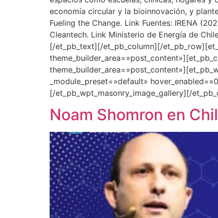
economía circular y la bioinnovación, y plant
Fueling the Change. Link Fuentes: IRENA (20
Cleantech. Link Ministerio de Energía de Chi
[/et_pb_text][/et_pb_column][/et_pb_row][et
theme_builder_area=»post_content»][et_pb_co
theme_builder_area=»post_content»][et_pb_w
_module_preset=»default» hover_enabled=»0″
[/et_pb_wpt_masonry_image_gallery][/et_pb_
Noam Shomron en Chile: