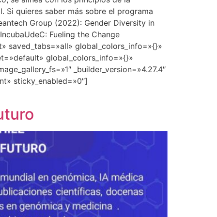
al. Si quieres saber más sobre el programa
eantech Group (2022): Gender Diversity in
nk IncubaUdeC: Fueling the Change
t» saved_tabs=»all» global_colors_info=»{}»
t=»default» global_colors_info=»{}»
ge_gallery_fs=»1″ _builder_version=»4.27.4″
nt» sticky_enabled=»0″]
uturo