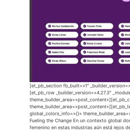
[et_pb_section fb_built=»1″ _builder_version
[et_pb_row _builder_version=»4.27.3″ _modul
theme_builder_area=»post_content»][et_pb_co
theme_builder_area=»post_content»][et_pb_t
global_colors_info=»{}» theme_builder_area=
Fueling the Change En un contexto global dond
femenino en estas industrias aún está lejos 