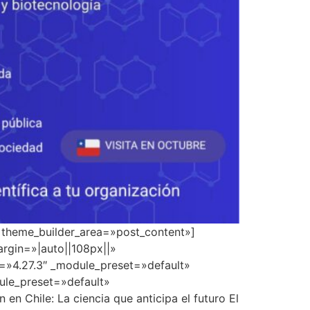
» theme_builder_area=»post_content»]
rgin=»|auto||108px||»
n=»4.27.3″ _module_preset=»default»
dule_preset=»default»
 Chile: La ciencia que anticipa el futuro El