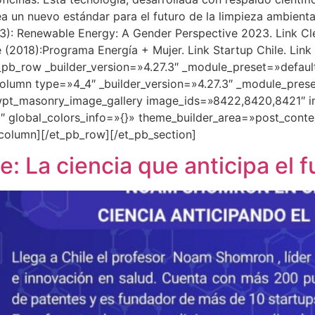
ea un nuevo estándar para el futuro de la limpieza ambient
23): Renewable Energy: A Gender Perspective 2023. Link Cl
le (2018):Programa Energía + Mujer. Link Startup Chile. Li
_pb_row _builder_version=»4.27.3″ _module_preset=»defaul
lumn type=»4_4″ _builder_version=»4.27.3″ _module_prese
pt_masonry_image_gallery image_ids=»8422,8420,8421″ ima
 global_colors_info=»{}» theme_builder_area=»post_conte
column][/et_pb_row][/et_pb_section]
 La ciencia que anticipa el f