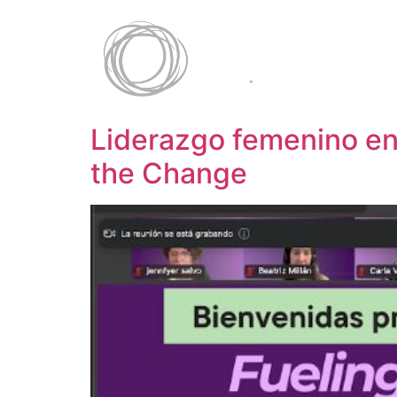
Liderazgo femenino en 
the Change