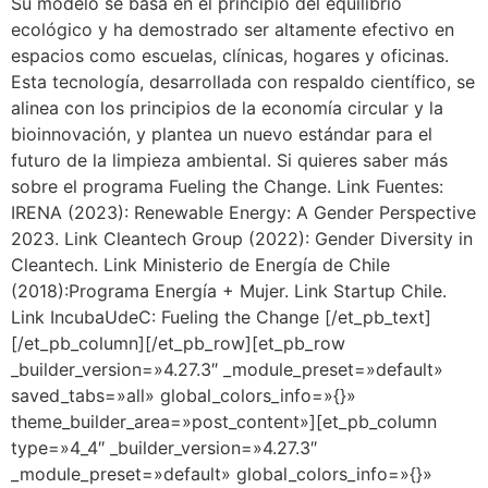
Su modelo se basa en el principio del equilibrio
ecológico y ha demostrado ser altamente efectivo en
espacios como escuelas, clínicas, hogares y oficinas.
Esta tecnología, desarrollada con respaldo científico, se
alinea con los principios de la economía circular y la
bioinnovación, y plantea un nuevo estándar para el
futuro de la limpieza ambiental. Si quieres saber más
sobre el programa Fueling the Change. Link Fuentes:
IRENA (2023): Renewable Energy: A Gender Perspective
2023. Link Cleantech Group (2022): Gender Diversity in
Cleantech. Link Ministerio de Energía de Chile
(2018):Programa Energía + Mujer. Link Startup Chile.
Link IncubaUdeC: Fueling the Change [/et_pb_text]
[/et_pb_column][/et_pb_row][et_pb_row
_builder_version=»4.27.3″ _module_preset=»default»
saved_tabs=»all» global_colors_info=»{}»
theme_builder_area=»post_content»][et_pb_column
type=»4_4″ _builder_version=»4.27.3″
_module_preset=»default» global_colors_info=»{}»