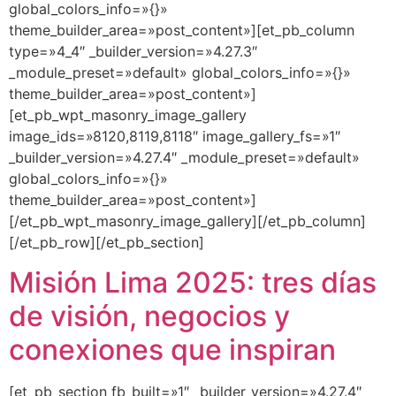
global_colors_info=»{}»
theme_builder_area=»post_content»][et_pb_column
type=»4_4″ _builder_version=»4.27.3″
_module_preset=»default» global_colors_info=»{}»
theme_builder_area=»post_content»]
[et_pb_wpt_masonry_image_gallery
image_ids=»8120,8119,8118″ image_gallery_fs=»1″
_builder_version=»4.27.4″ _module_preset=»default»
global_colors_info=»{}»
theme_builder_area=»post_content»]
[/et_pb_wpt_masonry_image_gallery][/et_pb_column]
[/et_pb_row][/et_pb_section]
Misión Lima 2025: tres días
de visión, negocios y
conexiones que inspiran
[et_pb_section fb_built=»1″ _builder_version=»4.27.4″