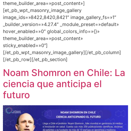
theme_builder_area=»post_content»]
[et_pb_wpt_masonry_image_gallery
image_ids=»8422,8420,8421″ image_gallery_fs=»1″
_builder_version=»4.27.4″ _module_preset=»default»
hover_enabled=»0″ global_colors_info=»{}»
theme_builder_area=»post_content»
sticky_enabled=»0″]
[/et_pb_wpt_masonry_image_gallery][/et_pb_column]
[/et_pb_row][/et_pb_section]
Noam Shomron en Chile: La
ciencia que anticipa el
futuro