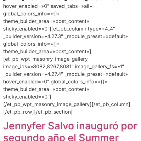
hover_enabled=»0″ saved_tabs=»all»
global_colors_info=»{}»
theme_builder_area=»post_content»
sticky_enabled=»0″][et_pb_column type=»4_4″
_builder_version=»4.27.3″ _module_preset=»default»
global_colors_info=»{}»
theme_builder_area=»post_content»]
[et_pb_wpt_masonry_image_gallery
image_ids=»8082,8267,8081″ image_gallery_fs=»1″
_builder_version=»4.27.4″ _module_preset=»default»
hover_enabled=»0″ global_colors_info=»{}»
theme_builder_area=»post_content»
sticky_enabled=»0″]
[/et_pb_wpt_masonry_image_gallery][/et_pb_column]
[/et_pb_row][/et_pb_section]
Jennyfer Salvo inauguró por
segundo año el Summer