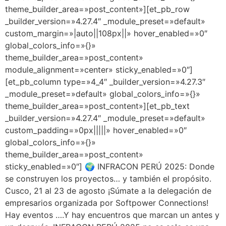
theme_builder_area=»post_content»][et_pb_row
_builder_version=»4.27.4″ _module_preset=»default»
custom_margin=»|auto||108px||» hover_enabled=»0″
global_colors_info=»{}»
theme_builder_area=»post_content»
module_alignment=»center» sticky_enabled=»0″]
[et_pb_column type=»4_4″ _builder_version=»4.27.3″
_module_preset=»default» global_colors_info=»{}»
theme_builder_area=»post_content»][et_pb_text
_builder_version=»4.27.4″ _module_preset=»default»
custom_padding=»0px|||||» hover_enabled=»0″
global_colors_info=»{}»
theme_builder_area=»post_content»
sticky_enabled=»0″] 🌍 INFRACON PERÚ 2025: Donde
se construyen los proyectos… y también el propósito.
Cusco, 21 al 23 de agosto ¡Súmate a la delegación de
empresarios organizada por Softpower Connections!
Hay eventos ….Y hay encuentros que marcan un antes y