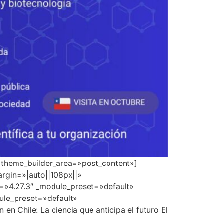
» theme_builder_area=»post_content»]
rgin=»|auto||108px||»
n=»4.27.3″ _module_preset=»default»
dule_preset=»default»
 Chile: La ciencia que anticipa el futuro El