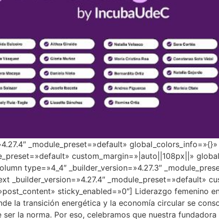
=»4.27.4″ _module_preset=»default» global_colors_info=»{}
e_preset=»default» custom_margin=»|auto||108px||» global
lumn type=»4_4″ _builder_version=»4.27.3″ _module_prese
ext _builder_version=»4.27.4″ _module_preset=»default» c
»post_content» sticky_enabled=»0″] Liderazgo femenino en 
e la transición energética y la economía circular se conso
de ser la norma. Por eso, celebramos que nuestra fundadora