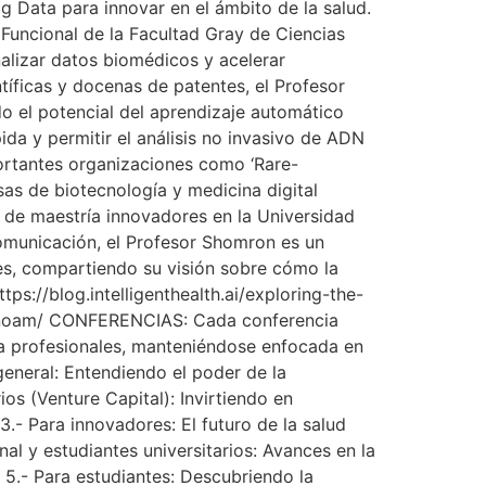
Big Data para innovar en el ámbito de la salud.
Funcional de la Facultad Gray de Ciencias
alizar datos biomédicos y acelerar
íficas y docenas de patentes, el Profesor
o el potencial del aprendizaje automático
da y permitir el análisis no invasivo de ADN
ortantes organizaciones como ‘Rare-
sas de biotecnología y medicina digital
s de maestría innovadores en la Universidad
comunicación, el Profesor Shomron es un
les, compartiendo su visión sobre cómo la
tps://blog.intelligenthealth.ai/exploring-the-
on-noam/ CONFERENCIAS: Cada conferencia
ta profesionales, manteniéndose enfocada en
general: Entendiendo el poder de la
 (Venture Capital): Invirtiendo en
- Para innovadores: El futuro de la salud
al y estudiantes universitarios: Avances en la
5.- Para estudiantes: Descubriendo la