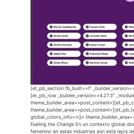
[et_pb_section fb_built=»1″ _builder_version
[et_pb_row _builder_version=»4.27.3″ _modul
theme_builder_area=»post_content»][et_pb_co
theme_builder_area=»post_content»][et_pb_t
global_colors_info=»{}» theme_builder_area=
Fueling the Change En un contexto global dond
femenino en estas industrias aún está lejos 