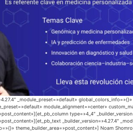
=»4.27.4″ _module_preset=»default» global_colors_info=»{}
le_preset=»default» module_alignment=»center» custom_ma
»post_content»][et_pb_column type=»4_4″ _builder_versio
»post_content»][et_pb_text _builder_version=»4.27.4″ _mo
o=»{}» theme_builder_area=»post_content»] Noam Shomron en