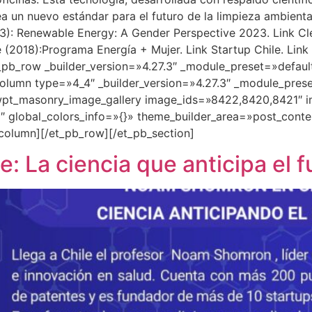
ea un nuevo estándar para el futuro de la limpieza ambient
23): Renewable Energy: A Gender Perspective 2023. Link Cl
le (2018):Programa Energía + Mujer. Link Startup Chile. Li
_pb_row _builder_version=»4.27.3″ _module_preset=»defaul
lumn type=»4_4″ _builder_version=»4.27.3″ _module_prese
pt_masonry_image_gallery image_ids=»8422,8420,8421″ ima
 global_colors_info=»{}» theme_builder_area=»post_conte
column][/et_pb_row][/et_pb_section]
 La ciencia que anticipa el f