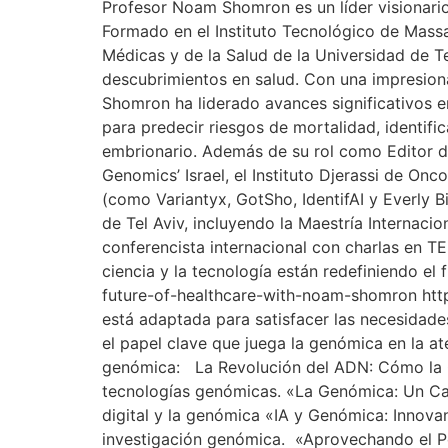
Profesor Noam Shomron es un líder visionario q
Formado en el Instituto Tecnológico de Massa
Médicas y de la Salud de la Universidad de T
descubrimientos en salud. Con una impresiona
Shomron ha liderado avances significativos 
para predecir riesgos de mortalidad, identifi
embrionario. Además de su rol como Editor de
Genomics’ Israel, el Instituto Djerassi de On
(como Variantyx, GotSho, IdentifAI y Everly 
de Tel Aviv, incluyendo la Maestría Internac
conferencista internacional con charlas en T
ciencia y la tecnología están redefiniendo el 
future-of-healthcare-with-noam-shomron htt
está adaptada para satisfacer las necesidade
el papel clave que juega la genómica en la at
genómica: La Revolución del ADN: Cómo la Ge
tecnologías genómicas. «La Genómica: Un Camb
digital y la genómica «IA y Genómica: Innovan
investigación genómica. «Aprovechando el Pod