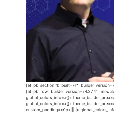
[et_pb_section fb_built=»1″ _builder_version
[et_pb_row _builder_version=»4.27.4″ _modu
global_colors_info=»{}» theme_builder_area=
global_colors_info=»{}» theme_builder_area=
custom_padding=»0px|||||» global_colors_inf