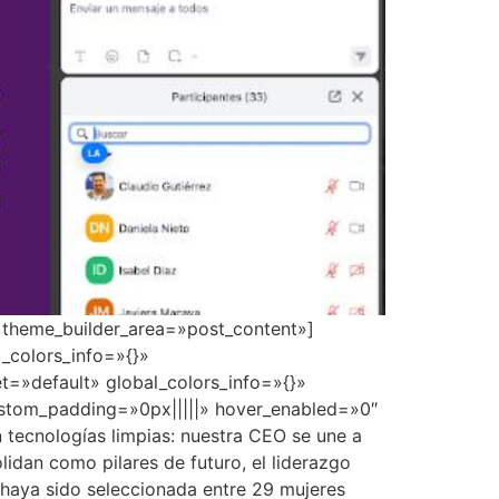
» theme_builder_area=»post_content»]
_colors_info=»{}»
t=»default» global_colors_info=»{}»
ustom_padding=»0px|||||» hover_enabled=»0″
tecnologías limpias: nuestra CEO se une a
lidan como pilares de futuro, el liderazgo
 haya sido seleccionada entre 29 mujeres