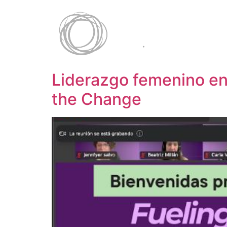
Liderazgo femenino en 
the Change