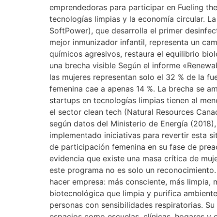
emprendedoras para participar en Fueling the
tecnologías limpias y la economía circular. 
SoftPower), que desarrolla el primer desinf
mejor inmunizador infantil, representa un cam
químicos agresivos, restaura el equilibrio bio
una brecha visible Según el informe «Renewa
las mujeres representan solo el 32 % de la f
femenina cae a apenas 14 %. La brecha se am
startups en tecnologías limpias tienen al m
el sector clean tech (Natural Resources Ca
según datos del Ministerio de Energía (2018)
implementado iniciativas para revertir esta 
de participación femenina en su fase de preac
evidencia que existe una masa crítica de muj
este programa no es solo un reconocimiento.
hacer empresa: más consciente, más limpia, m
biotecnológica que limpia y purifica ambient
personas con sensibilidades respiratorias. Su
espacios como escuelas, clínicas, hogares y of