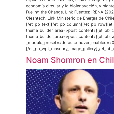
economía circular y la bioinnovación, y plant
Fueling the Change. Link Fuentes: IRENA (20
Cleantech. Link Ministerio de Energía de Chi
[/et_pb_text][/et_pb_column][/et_pb_row][et
theme_builder_area=»post_content»][et_pb_co
theme_builder_area=»post_content»][et_pb_w
_module_preset=»default» hover_enabled=»0″
[/et_pb_wpt_masonry_image_gallery][/et_pb_
Noam Shomron en Chile: