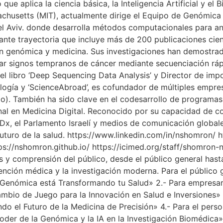
ue aplica la ciencia básica, la Inteligencia Artificial y el 
chusetts (MIT), actualmente dirige el Equipo de Genómica 
el Aviv. donde desarrolla métodos computacionales para an
nte trayectoria que incluye más de 200 publicaciones cient
en genómica y medicina. Sus investigaciones han demostrad
car signos tempranos de cáncer mediante secuenciación rápi
l libro ‘Deep Sequencing Data Analysis’ y Director de imp
cología y ‘ScienceAbroad’, es cofundador de múltiples empre
Bio). También ha sido clave en el codesarrollo de programa
ional en Medicina Digital. Reconocido por su capacidad de 
EDx, el Parlamento Israelí y medios de comunicación globa
futuro de la salud. https://www.linkedin.com/in/nshomron/ ht
ps://nshomron.github.io/ https://icimed.org/staff/shomr
s y comprensión del público, desde el público general has
ención médica y la investigación moderna. Para el público 
nómica está Transformando tu Salud» 2.- Para empresarios
io de Juego para la Innovación en Salud e Inversiones» 3.
do el Futuro de la Medicina de Precisión» 4.- Para el person
er de la Genómica y la IA en la Investigación Biomédica» 