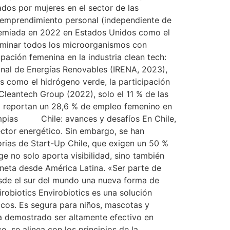
dos por mujeres en el sector de las
u emprendimiento personal (independiente de
 premiada en 2022 en Estados Unidos como el
eliminar todos los microorganismos con
ipación femenina en la industria clean tech:
onal de Energías Renovables (IRENA, 2023),
s como el hidrógeno verde, la participación
leantech Group (2022), solo el 11 % de las
dá reportan un 28,6 % de empleo femenino en
impias Chile: avances y desafíos En Chile,
ector energético. Sin embargo, se han
orias de Start-Up Chile, que exigen un 50 %
e no solo aporta visibilidad, sino también
aneta desde América Latina. «Ser parte de
esde el sur del mundo una nueva forma de
robiotics Envirobiotics es una solución
icos. Es segura para niños, mascotas y
 ha demostrado ser altamente efectivo en
o, se alinea con los principios de la