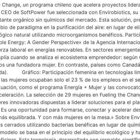
 Change, un programa chileno que acelera proyectos lidera
La CEO de SoftPower fue seleccionada con Envirobiotics, s
ectante orgánico sin químicos del mercado. Esta solución,
bio de paradigma en la purificación del aire: en lugar de 
lógico natural utilizando microorganismos benéficos. Partic
ble Energy: A Gender Perspective» de la Agencia Internaci
uerza laboral en energías renovables. En sectores emergente
plía cuando se analiza el ecosistema emprendedor: según C
enos una fundadora mujer. En contraste, países como Cana
nada). Gráfico: Participación femenina en tecnologías l
, las mujeres ocupaban solo el 23 % de los empleos en el s
situación, como el programa Energía + Mujer y las convocat
eleración. La selección de 29 mujeres en Fueling the Chang
eres innovadoras dispuestas a liderar soluciones para el pl
 Es una oportunidad para formarse, conectar y acelerar d
ás equilibrada. Y con más mujeres en la mesa.» Sobre Envi
es cerrados utilizando bacterias benéficas en lugar de quím
 modelo se basa en el principio del equilibrio ecológico y
icinas. Esta tecnología, desarrollada con respaldo científic