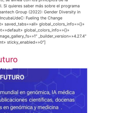
al. Si quieres saber más sobre el programa
eantech Group (2022): Gender Diversity in
nk IncubaUdeC: Fueling the Change
t» saved_tabs=»all» global_colors_info=»{}»
t=»default» global_colors_info=»{}»
ge_gallery_fs=»1″ _builder_version=»4.27.4″
nt» sticky_enabled=»0″]
uturo