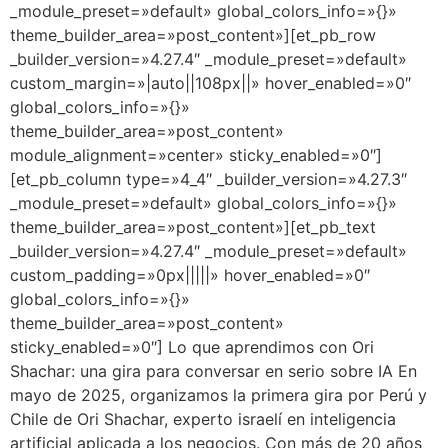
_module_preset=»default» global_colors_info=»{}»
theme_builder_area=»post_content»][et_pb_row
_builder_version=»4.27.4″ _module_preset=»default»
custom_margin=»|auto||108px||» hover_enabled=»0″
global_colors_info=»{}»
theme_builder_area=»post_content»
module_alignment=»center» sticky_enabled=»0″]
[et_pb_column type=»4_4″ _builder_version=»4.27.3″
_module_preset=»default» global_colors_info=»{}»
theme_builder_area=»post_content»][et_pb_text
_builder_version=»4.27.4″ _module_preset=»default»
custom_padding=»0px|||||» hover_enabled=»0″
global_colors_info=»{}»
theme_builder_area=»post_content»
sticky_enabled=»0″] Lo que aprendimos con Ori
Shachar: una gira para conversar en serio sobre IA En
mayo de 2025, organizamos la primera gira por Perú y
Chile de Ori Shachar, experto israelí en inteligencia
artificial aplicada a los negocios. Con más de 20 años