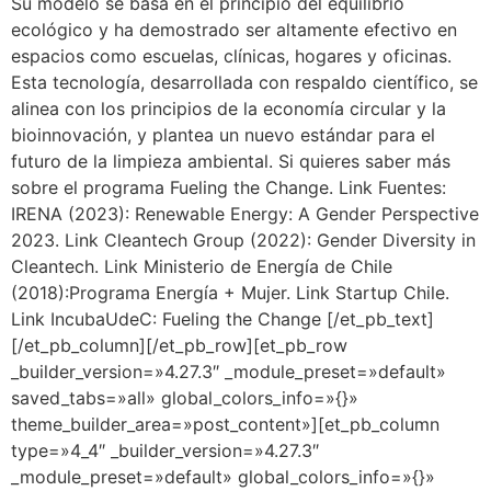
Su modelo se basa en el principio del equilibrio
ecológico y ha demostrado ser altamente efectivo en
espacios como escuelas, clínicas, hogares y oficinas.
Esta tecnología, desarrollada con respaldo científico, se
alinea con los principios de la economía circular y la
bioinnovación, y plantea un nuevo estándar para el
futuro de la limpieza ambiental. Si quieres saber más
sobre el programa Fueling the Change. Link Fuentes:
IRENA (2023): Renewable Energy: A Gender Perspective
2023. Link Cleantech Group (2022): Gender Diversity in
Cleantech. Link Ministerio de Energía de Chile
(2018):Programa Energía + Mujer. Link Startup Chile.
Link IncubaUdeC: Fueling the Change [/et_pb_text]
[/et_pb_column][/et_pb_row][et_pb_row
_builder_version=»4.27.3″ _module_preset=»default»
saved_tabs=»all» global_colors_info=»{}»
theme_builder_area=»post_content»][et_pb_column
type=»4_4″ _builder_version=»4.27.3″
_module_preset=»default» global_colors_info=»{}»