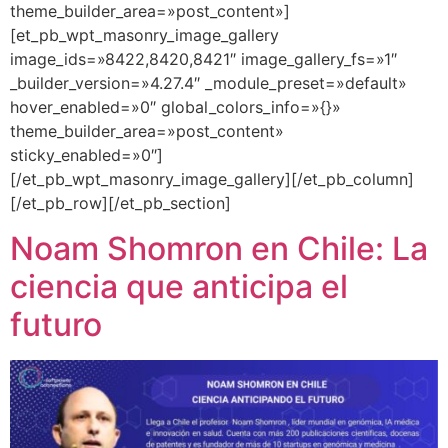
theme_builder_area=»post_content»]
[et_pb_wpt_masonry_image_gallery
image_ids=»8422,8420,8421″ image_gallery_fs=»1″
_builder_version=»4.27.4″ _module_preset=»default»
hover_enabled=»0″ global_colors_info=»{}»
theme_builder_area=»post_content»
sticky_enabled=»0″]
[/et_pb_wpt_masonry_image_gallery][/et_pb_column]
[/et_pb_row][/et_pb_section]
Noam Shomron en Chile: La
ciencia que anticipa el
futuro