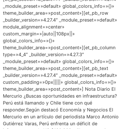
_module_preset=»default» global_colors_info=»{}»
theme_builder_area=»post_content»][et_pb_row
_builder_version=»4.27.4″ _module_preset=»default»
module_alignment=»center»
custom_margin=»|auto||108px||»
global_colors_info=»{}»
theme_builder_area=»post_content»][et_pb_column
type=»4_4″ _builder_version=»4.27.3″
_module_preset=»default» global_colors_info=»{}»
theme_builder_area=»post_content»][et_pb_text
_builder_version=»4.27.4″ _module_preset=»default»
custom_padding=»0px|||||» global_colors_info=»{}»
theme_builder_area=»post_content»] Nota Diario El
Mercurio ¿Buscas oportunidades en infraestructura?
Perú está llamando y Chile tiene con qué
responder.Según destacó Economía y Negocios El
Mercurio en un artículo del periodista Marco Antonio
Gutiérrez Varas, Perú enfrenta un déficit de