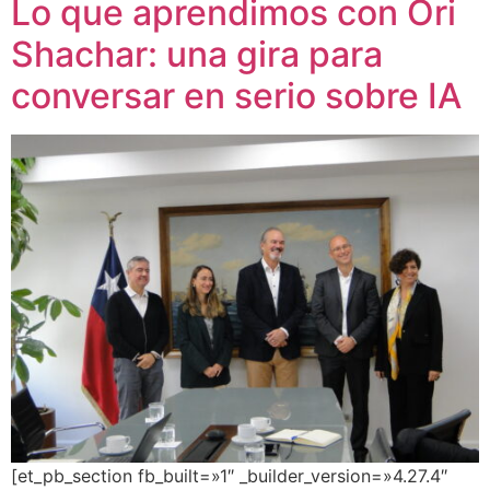
Lo que aprendimos con Ori
Shachar: una gira para
conversar en serio sobre IA
[et_pb_section fb_built=»1″ _builder_version=»4.27.4″