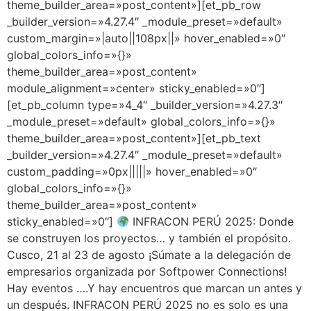
theme_builder_area=»post_content»][et_pb_row
_builder_version=»4.27.4″ _module_preset=»default»
custom_margin=»|auto||108px||» hover_enabled=»0″
global_colors_info=»{}»
theme_builder_area=»post_content»
module_alignment=»center» sticky_enabled=»0″]
[et_pb_column type=»4_4″ _builder_version=»4.27.3″
_module_preset=»default» global_colors_info=»{}»
theme_builder_area=»post_content»][et_pb_text
_builder_version=»4.27.4″ _module_preset=»default»
custom_padding=»0px|||||» hover_enabled=»0″
global_colors_info=»{}»
theme_builder_area=»post_content»
sticky_enabled=»0″]
INFRACON PERÚ 2025: Donde
se construyen los proyectos… y también el propósito.
Cusco, 21 al 23 de agosto ¡Súmate a la delegación de
empresarios organizada por Softpower Connections!
Hay eventos ….Y hay encuentros que marcan un antes y
un después. INFRACON PERÚ 2025 no es solo es una