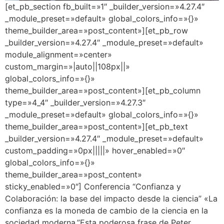
[et_pb_section fb_built=»1″ _builder_version=»4.27.4″
_module_preset=»default» global_colors_info=»{}»
theme_builder_area=»post_content»][et_pb_row
_builder_version=»4.27.4″ _module_preset=»default»
module_alignment=»center»
custom_margin=»|auto||108px||»
global_colors_info=»{}»
theme_builder_area=»post_content»][et_pb_column
type=»4_4″ _builder_version=»4.27.3″
_module_preset=»default» global_colors_info=»{}»
theme_builder_area=»post_content»][et_pb_text
_builder_version=»4.27.4″ _module_preset=»default»
custom_padding=»0px|||||» hover_enabled=»0″
global_colors_info=»{}»
theme_builder_area=»post_content»
sticky_enabled=»0″] Conferencia “Confianza y
Colaboración: la base del impacto desde la ciencia” «La
confianza es la moneda de cambio de la ciencia en la
sociedad moderna.”Esta poderosa frase de Peter