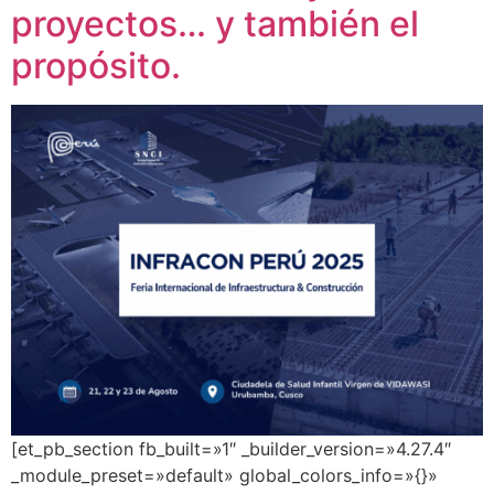
proyectos… y también el
propósito.
[et_pb_section fb_built=»1″ _builder_version=»4.27.4″
_module_preset=»default» global_colors_info=»{}»