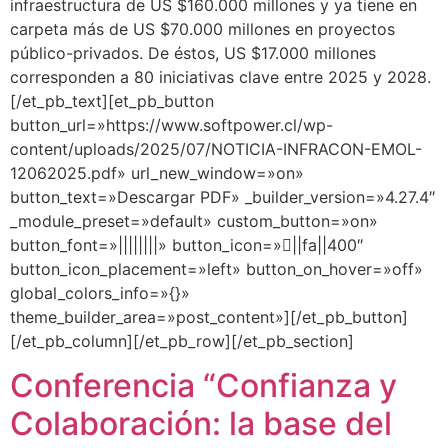
infraestructura de US $160.000 millones y ya tiene en
carpeta más de US $70.000 millones en proyectos
público-privados. De éstos, US $17.000 millones
corresponden a 80 iniciativas clave entre 2025 y 2028.
[/et_pb_text][et_pb_button
button_url=»https://www.softpower.cl/wp-
content/uploads/2025/07/NOTICIA-INFRACON-EMOL-
12062025.pdf» url_new_window=»on»
button_text=»Descargar PDF» _builder_version=»4.27.4″
_module_preset=»default» custom_button=»on»
button_font=»||||||||» button_icon=»||fa||400″
button_icon_placement=»left» button_on_hover=»off»
global_colors_info=»{}»
theme_builder_area=»post_content»][/et_pb_button]
[/et_pb_column][/et_pb_row][/et_pb_section]
Conferencia “Confianza y
Colaboración: la base del