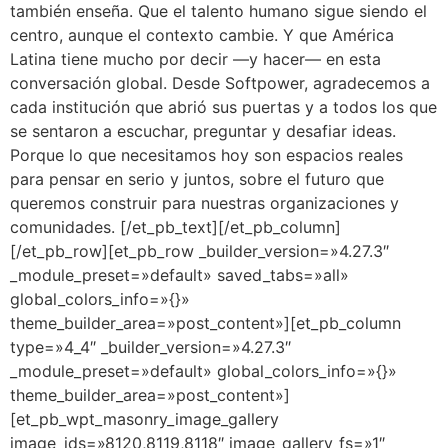
también enseña. Que el talento humano sigue siendo el
centro, aunque el contexto cambie. Y que América
Latina tiene mucho por decir —y hacer— en esta
conversación global. Desde Softpower, agradecemos a
cada institución que abrió sus puertas y a todos los que
se sentaron a escuchar, preguntar y desafiar ideas.
Porque lo que necesitamos hoy son espacios reales
para pensar en serio y juntos, sobre el futuro que
queremos construir para nuestras organizaciones y
comunidades. [/et_pb_text][/et_pb_column]
[/et_pb_row][et_pb_row _builder_version=»4.27.3″
_module_preset=»default» saved_tabs=»all»
global_colors_info=»{}»
theme_builder_area=»post_content»][et_pb_column
type=»4_4″ _builder_version=»4.27.3″
_module_preset=»default» global_colors_info=»{}»
theme_builder_area=»post_content»]
[et_pb_wpt_masonry_image_gallery
image_ids=»8120,8119,8118″ image_gallery_fs=»1″