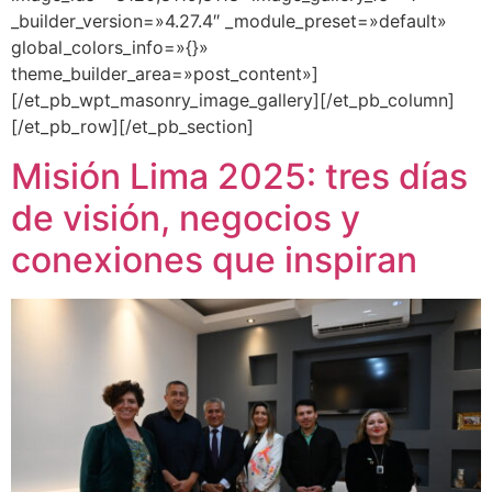
_builder_version=»4.27.4″ _module_preset=»default»
global_colors_info=»{}»
theme_builder_area=»post_content»]
[/et_pb_wpt_masonry_image_gallery][/et_pb_column]
[/et_pb_row][/et_pb_section]
Misión Lima 2025: tres días
de visión, negocios y
conexiones que inspiran