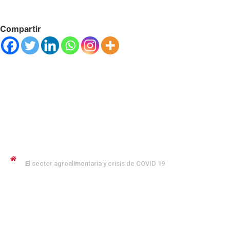
Compartir
JENNYFER SALVO COFMAN
El sector agroalimentaria y crisis de COVID 19