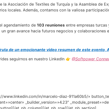
de la Asociación de Textiles de Turquía y la Asamblea de E
rios locales. Además, contamos con la valiosa participació
del agendamiento de
103 reuniones
entre empresas turcas y
 un gran avance hacia futuros negocios y colaboraciones en
fruta de un emocionante video resumen de este evento, 
vides seguirnos en nuestro LinkedIn 👉
@Softpower Connec
s://www.linkedin.com/in/marcelo-diaz-911a60b5/» button_t
ment=»center» _builder_version=»4.23″ _module_preset=»def
button][/et_pb_column][/et_pb_row][/et_pb_section]