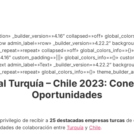
tion» _builder_version=»4.16″ collapsed=»off» global_color
ow admin_label=»row» _builder_version=»4.22.2″ backgroun
repeat=»repeat» collapsed=»off» global_colors_info=»{}»
»4.16″ custom_padding=»|||» global_colors_info=»{}» cust
xt admin_label=»Text» _builder_version=»4.22.2″ backgroun
repeat=»repeat» global_colors_info=»{}» theme_builder_
l Turquía – Chile 2023: Con
Oportunidades
rivilegio de recibir a
25 destacadas empresas turcas
de d
idades de colaboración entre
Turquía
y
Chile
.