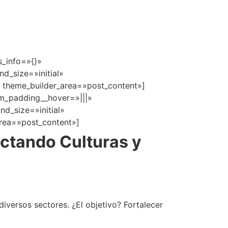
s_info=»{}»
d_size=»initial»
 theme_builder_area=»post_content»]
om_padding__hover=»|||»
d_size=»initial»
area=»post_content»]
ectando Culturas y
iversos sectores. ¿El objetivo? Fortalecer