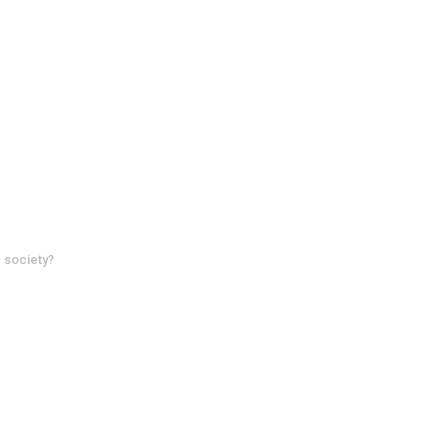
SERVICES
CLIENTS
GALLERY
WHAT WE DO
 society?